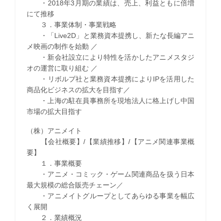
・2018年3月期の業績は、売上、利益ともに倍増
にて推移
３．事業体制・事業戦略
・「Live2D」と業務資本提携し、新たな長編アニ
メ映画の制作を始動 ／
・新会社設立により特性を活かしたアニメスタジ
オの運営に取り組む ／
・リボルブ社と業務資本提携によりIPを活用した
商品化ビジネスの拡大を目指す／
・上海の駐在員事務所を現地法人に格上げし中国
市場の拡大目指す
（株）アニメイト
【会社概要】/【業績推移】/【アニメ関連事業概
要】
１．事業概要
・アニメ・コミック・ゲーム関連商品を扱う日本
最大規模の総合販売チェーン／
・アニメイトグループとしてあらゆる事業を幅広
く展開
２．業績概況