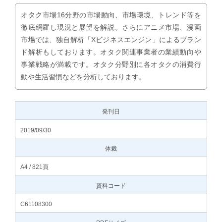
オタク市場16分野の市場動向、市場環境、トレンド等を
徹底網羅し現況と展望を解説。さらにアニメ市場、漫画
市場では、独自解析「Xビジネスエンジン」によるブラン
ド解析もしております。オタク関連事業者の業績動向や
事業戦略が満載です。オタク分野別に各オタクの消費行
動や生活習慣などを分析しております。
発刊日
2019/09/30
体裁
A4 / 821頁
資料コード
C61108300