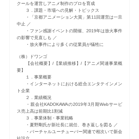
クールを運営しアニメ制作のプロを育成
３．課題・市場への見解・トピックス
・「京都アニメーション大賞」第11回運営は一旦
中止 ／
・ファン感謝イベントの開催、2019年は放火事件
の影響で見直しも ／
・放火事件により多くの従業員が犠牲に
（株）ドワンゴ
【会社概要】/【業績推移】/【アニメ関連事業概
要】
１．事業概要
・インターネットにおける総合エンタテインメン
ト企業
２．業績概況
・親会社KADOKAWAの2019年3月期Webサービ
ス売上高は前期比1割減
３．事業体制・事業戦略
・夏野剛氏が新社長に就任、巻き返しを図る ／
・バーチャルユーチューバー関連で相次いで新会
社設立