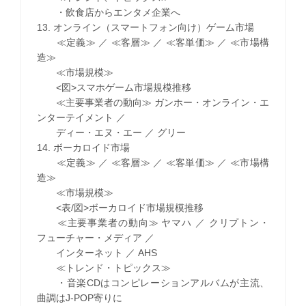
・飲食店からエンタメ企業へ
13. オンライン（スマートフォン向け）ゲーム市場
≪定義≫ ／ ≪客層≫ ／ ≪客単価≫ ／ ≪市場構
造≫
≪市場規模≫
<図>スマホゲーム市場規模推移
≪主要事業者の動向≫ ガンホー・オンライン・エ
ンターテイメント ／
ディー・エヌ・エー ／ グリー
14. ボーカロイド市場
≪定義≫ ／ ≪客層≫ ／ ≪客単価≫ ／ ≪市場構
造≫
≪市場規模≫
<表/図>ボーカロイド市場規模推移
≪主要事業者の動向≫ ヤマハ ／ クリプトン・
フューチャー・メディア ／
インターネット ／ AHS
≪トレンド・トピックス≫
・音楽CDはコンピレーションアルバムが主流、
曲調はJ-POP寄りに