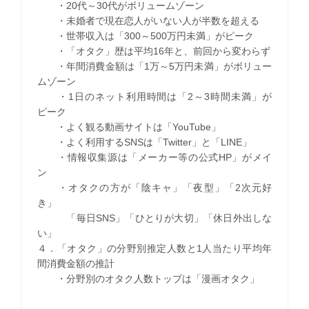
・20代～30代がボリュームゾーン
・未婚者で現在恋人がいない人が半数を超える
・世帯収入は「300～500万円未満」がピーク
・「オタク」歴は平均16年と、前回から変わらず
・年間消費金額は「1万～5万円未満」がボリュー
ムゾーン
・1日のネット利用時間は「2～3時間未満」が
ピーク
・よく観る動画サイトは「YouTube」
・よく利用するSNSは「Twitter」と「LINE」
・情報収集源は「メーカー等の公式HP」がメイ
ン
・オタクの方が「陰キャ」「夜型」「2次元好
き」
「毎日SNS」「ひとりが大切」「休日外出しな
い」
４．「オタク」の分野別推定人数と1人当たり平均年
間消費金額の推計
・分野別のオタク人数トップは「漫画オタク」