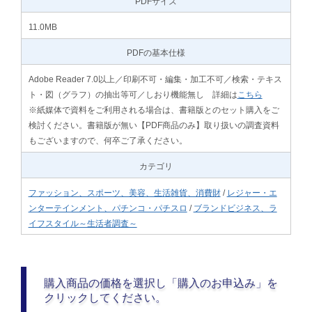
PDFサイズ
11.0MB
PDFの基本仕様
Adobe Reader 7.0以上／印刷不可・編集・加工不可／検索・テキス
ト・図（グラフ）の抽出等可／しおり機能無し 詳細は
こちら
※紙媒体で資料をご利用される場合は、書籍版とのセット購入をご
検討ください。書籍版が無い【PDF商品のみ】取り扱いの調査資料
もございますので、何卒ご了承ください。
カテゴリ
ファッション、スポーツ、美容、生活雑貨、消費財
/
レジャー・エ
ンターテインメント、パチンコ・パチスロ
/
ブランドビジネス、ラ
イフスタイル～生活者調査～
購入商品の価格を選択し「購入のお申込み」を
クリックしてください。