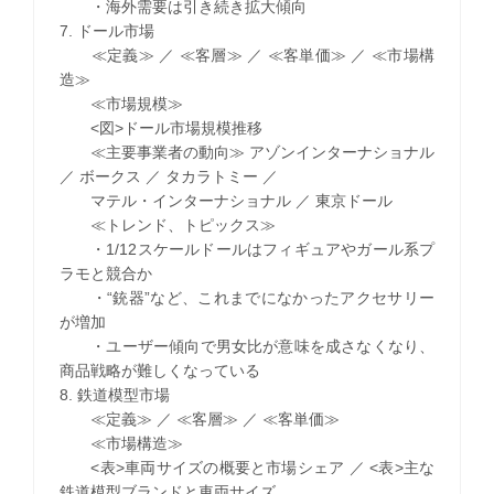
・海外需要は引き続き拡大傾向
7. ドール市場
≪定義≫ ／ ≪客層≫ ／ ≪客単価≫ ／ ≪市場構
造≫
≪市場規模≫
<図>ドール市場規模推移
≪主要事業者の動向≫ アゾンインターナショナル
／ ボークス ／ タカラトミー ／
マテル・インターナショナル ／ 東京ドール
≪トレンド、トピックス≫
・1/12スケールドールはフィギュアやガール系プ
ラモと競合か
・“銃器”など、これまでになかったアクセサリー
が増加
・ユーザー傾向で男女比が意味を成さなくなり、
商品戦略が難しくなっている
8. 鉄道模型市場
≪定義≫ ／ ≪客層≫ ／ ≪客単価≫
≪市場構造≫
<表>車両サイズの概要と市場シェア ／ <表>主な
鉄道模型ブランドと車両サイズ