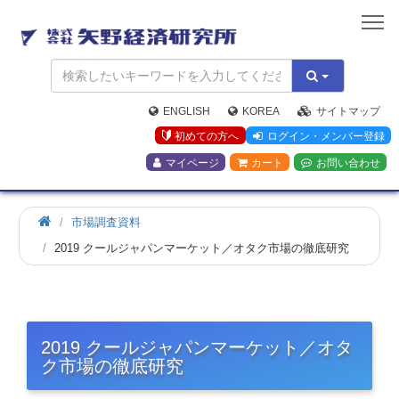
矢
野
経
済
研
究
ENGLISH
KOREA
サイトマップ
所
初めての方へ
ログイン・メンバー登録
マイページ
カート
お問い合わせ
市場調査資料
2019 クールジャパンマーケット／オタク市場の徹底研究
2019 クールジャパンマーケット／オタ
ク市場の徹底研究