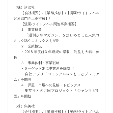
（株）講談社
【会社概要】/【業績推移】/【漫画/ライトノベル
関連部門売上高推移】/
【漫画/ライトノベル関連事業概要】
１．事業概要
・「週刊少年マガジン」をはじめとした人気コ
ミック誌やコミックスを展開
２．業績概況
・2018 年度は3 年連続の増収、利益も大幅に伸
長
３．事業体制・事業戦略
・ターゲット別に事業局を編成 ／
・自社アプリ「コミックDAYS もっとプレミア
ム」を開設
４．課題・市場への見解・トピックス
・集英社との共同プロジェクト「ジャンマガ学
園」を開校
（株）集英社
【会社概要】/【業績推移】/【漫画/ライトノベル