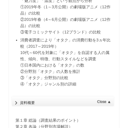
「魅力度」「温度」という観点から分析
①2019年冬（1～3月公開）の劇場版アニメ（12作
品）の比較
②2019年春（4～6月公開）の劇場版アニメ（12作
品）の比較
③電子コミックサイト（12ブランド）の比較
消費者調査により「オタク」の消費行動を3ヵ年比
較（2017～2019年）
10代～60代を対象に「オタク」を自認する人の属
性、傾向、特徴、行動スタイルなどを調査
①日本国内における「オタク」の数
②分野別「オタク」の人数を推計
③「オタク」分野別の比較
④「オタク」ジャンル別の詳細
Close
▲
資料概要
第１章 総論（調査結果のポイント）
第２章 各論（分野別市場解説）