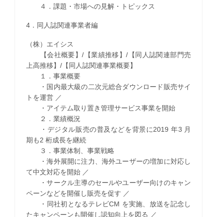
４．課題・市場への見解・トピックス
4．同人誌関連事業者編
（株）エイシス
【会社概要】/【業績推移】/【同人誌関連部門売
上高推移】/【同人誌関連事業概要】
１．事業概要
・国内最大級の二次元総合ダウンロード販売サイ
トを運営 ／
・アイテム取り置き管理サービス事業を開始
２．業績概況
・デジタル販売の普及などを背景に2019 年3 月
期も2 桁成長を継続
３．事業体制、事業戦略
・海外展開に注力、海外ユーザーの増加に対応し
て中文対応を開始 ／
・サークル主導のセールやユーザー向けのキャン
ペーンなどを開催し販売を促す ／
・同社初となるテレビCM を実施、放送を記念し
たキャンペーンも開催し認知向上を図る ／