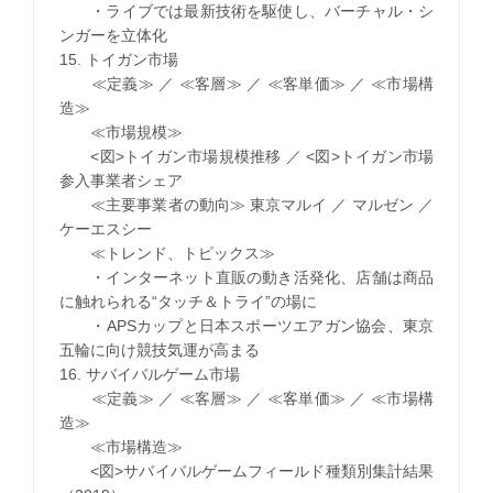
・ライブでは最新技術を駆使し、バーチャル・シ
ンガーを立体化
15. トイガン市場
≪定義≫ ／ ≪客層≫ ／ ≪客単価≫ ／ ≪市場構
造≫
≪市場規模≫
<図>トイガン市場規模推移 ／ <図>トイガン市場
参入事業者シェア
≪主要事業者の動向≫ 東京マルイ ／ マルゼン ／
ケーエスシー
≪トレンド、トピックス≫
・インターネット直販の動き活発化、店舗は商品
に触れられる“タッチ＆トライ”の場に
・APSカップと日本スポーツエアガン協会、東京
五輪に向け競技気運が高まる
16. サバイバルゲーム市場
≪定義≫ ／ ≪客層≫ ／ ≪客単価≫ ／ ≪市場構
造≫
≪市場構造≫
<図>サバイバルゲームフィールド種類別集計結果