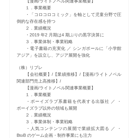
【漫画/ライトノベル関連事業概要】
１．事業概要
・「コロコロコミック」を軸として児童分野で圧
倒的な存在感を持つ
２．業績概況
・2019 年2 月期は4 期ぶりの黒字決算に
３．事業体制・事業戦略
・電子書籍の充実化 ／ シンガポールに「小学館
アジア」を設立し、アジア展開を強化
（株）リブレ
【会社概要】/【業績推移】/【漫画/ライトノベル
関連部門売上高推移】/
【漫画/ライトノベル関連事業概要】
１．事業概要
・ボーイズラブ系書籍を代表する出版社 ／ ・
ボーイズラブ以外の領域も展開
２．業績概況
３．事業体制・事業戦略
・人気コンテンツの展開で業績拡大図る ／ ・
BtoB のゲーム企画・制作事業にも注力