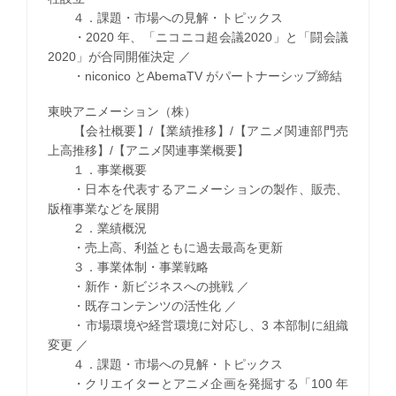
４．課題・市場への見解・トピックス
・2020 年、「ニコニコ超会議2020」と「闘会議
2020」が合同開催決定 ／
・niconico とAbemaTV がパートナーシップ締結
東映アニメーション（株）
【会社概要】/【業績推移】/【アニメ関連部門売
上高推移】/【アニメ関連事業概要】
１．事業概要
・日本を代表するアニメーションの製作、販売、
版権事業などを展開
２．業績概況
・売上高、利益ともに過去最高を更新
３．事業体制・事業戦略
・新作・新ビジネスへの挑戦 ／
・既存コンテンツの活性化 ／
・市場環境や経営環境に対応し、3 本部制に組織
変更 ／
４．課題・市場への見解・トピックス
・クリエイターとアニメ企画を発掘する「100 年