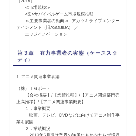
（2019）
≪市場規模≫
<図>サバイバルゲーム市場規模推移
≪主要事業者の動向≫ アカツキライブエンター
テインメント（旧ASOBIBA） ／
エッジイノベーション
第３章 有力事業者の実態（ケーススタ
ディ）
1. アニメ関連事業者編
（株）ＩＧポート
【会社概要】/【業績推移】/【アニメ関連部門売
上高推移】/【アニメ関連事業概要】
１．事業概要
・映画、テレビ、DVDなどに向けてアニメ制作事
業を展開
２．業績概況
・2019年5月期は業界の逆風にもかかわらず増収