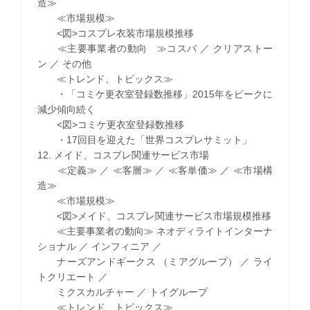
造≫
≪市場規模≫
<図>コスプレ衣装市場規模推移
≪主要事業者の動向 ≫コスパ ／ クリアストー
ン ／ その他
≪トレンド、トピックス≫
・「コミケ更衣室登録数推移」2015年をピークに
減少傾向続く
<図>コミケ更衣室登録数推移
・17回目を迎えた「世界コスプレサミット」
12. メイド、コスプレ関連サービス市場
≪定義≫ ／ ≪客層≫ ／ ≪客単価≫ ／ ≪市場構
造≫
≪市場規模≫
<図>メイド、コスプレ関連サービス市場規模推移
≪主要事業者の動向≫ ネオディライトインターナ
ショナル ／ インフィニア ／
ナーズアンドギークス （ミアグループ） ／ ライ
トクリエート ／
ミクスカルチャー ／ トイグループ
≪トレンド、トピックス≫