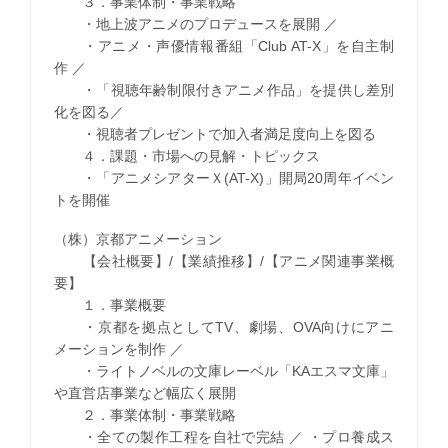
３．事業体制・事業戦略
・地上波アニメのプロデュースを展開 ／
・アニメ・声優情報番組「Club AT-X」を自主制
作 ／
・「視聴年齢制限付きアニメ作品」を提供し差別
化を図る／
・視聴者プレゼントで加入者満足度向上を図る
４．課題・市場への見解・トピックス
・「アニメシアターＸ(AT-X)」開局20周年イベン
トを開催
（株）京都アニメーション
【会社概要】/【業績推移】/【アニメ関連事業概
要】
１．事業概要
・京都を拠点としてTV、劇場、OVA向けにアニ
メーションを制作 ／
・ライトノベルの文庫レーベル「KAエスマ文庫」
や直営店事業など幅広く展開
２．事業体制・事業戦略
・全ての製作工程を自社で完結 ／ ・プロ養成ス