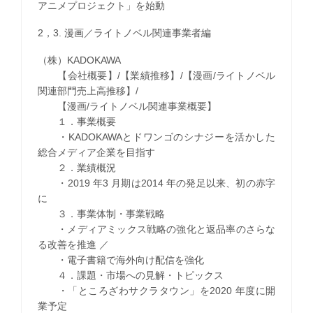
アニメプロジェクト」を始動
2，3. 漫画／ライトノベル関連事業者編
（株）KADOKAWA
【会社概要】/【業績推移】/【漫画/ライトノベル
関連部門売上高推移】/
【漫画/ライトノベル関連事業概要】
１．事業概要
・KADOKAWAとドワンゴのシナジーを活かした
総合メディア企業を目指す
２．業績概況
・2019 年3 月期は2014 年の発足以来、初の赤字
に
３．事業体制・事業戦略
・メディアミックス戦略の強化と返品率のさらな
る改善を推進 ／
・電子書籍で海外向け配信を強化
４．課題・市場への見解・トピックス
・「ところざわサクラタウン」を2020 年度に開
業予定