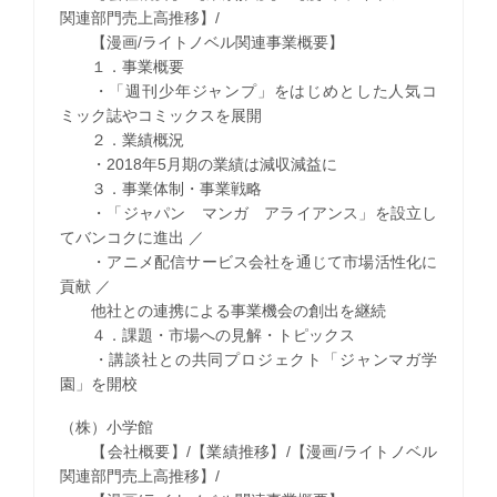
関連部門売上高推移】/
【漫画/ライトノベル関連事業概要】
１．事業概要
・「週刊少年ジャンプ」をはじめとした人気コ
ミック誌やコミックスを展開
２．業績概況
・2018年5月期の業績は減収減益に
３．事業体制・事業戦略
・「ジャパン マンガ アライアンス」を設立し
てバンコクに進出 ／
・アニメ配信サービス会社を通じて市場活性化に
貢献 ／
他社との連携による事業機会の創出を継続
４．課題・市場への見解・トピックス
・講談社との共同プロジェクト「ジャンマガ学
園」を開校
（株）小学館
【会社概要】/【業績推移】/【漫画/ライトノベル
関連部門売上高推移】/