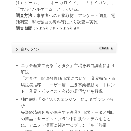
け）ゲーム」、「ボーカロイド」、「トイガン」、
「サバイバルゲーム」としている。
調査方法
：事業者への面接取材、アンケート調査、電
話調査、弊社独自の資料等により調査を実施
調査期間
：2019年7月～2019年9月
Close
▲
資料ポイント
ニッチ産業である「オタク」市場を独自調査により
解説
「オタク」関連分野16市場について、業界構造・市
場規模推移・ユーザー層・主要事業者動向・トレン
ド・業界トピックス・今後の展望などを解説
独自解析「Xビジネスエンジン」によるブランド分
析
矢野経済研究所が保有する産業別市場データと独自
の商品・サービス・ブランド計測システムをもと
に、アニメ・漫画に関連するブランドを「熱量」