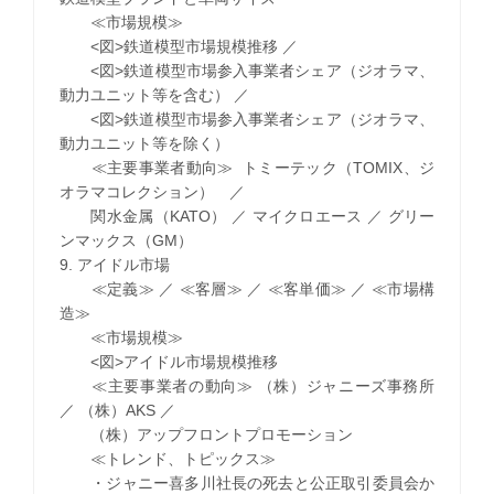
≪市場規模≫
<図>鉄道模型市場規模推移 ／
<図>鉄道模型市場参入事業者シェア（ジオラマ、
動力ユニット等を含む） ／
<図>鉄道模型市場参入事業者シェア（ジオラマ、
動力ユニット等を除く）
≪主要事業者動向≫ トミーテック（TOMIX、ジ
オラマコレクション） ／
関水金属（KATO） ／ マイクロエース ／ グリー
ンマックス（GM）
9. アイドル市場
≪定義≫ ／ ≪客層≫ ／ ≪客単価≫ ／ ≪市場構
造≫
≪市場規模≫
<図>アイドル市場規模推移
≪主要事業者の動向≫ （株）ジャニーズ事務所
／ （株）AKS ／
（株）アップフロントプロモーション
≪トレンド、トピックス≫
・ジャニー喜多川社長の死去と公正取引委員会か