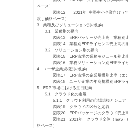
ベース）
図表12 2021年 中堅中小企業向け（年商
渡し価格ベース）
3 業種及びソリューション別の動向
3.1 業種別の動向
図表13 ERPパッケージ売上高 業種別比
図表14 業種別ERPライセンス売上高の推
3.2 ソリューション別の動向
図表15 ERP市場の業務モジュール別比率
図表16 業務ソリューション別ERPライセ
4 ユーザ企業規模別の動向
図表17 ERP市場の企業規模別比率（エン
図表18 ユーザ企業の年商規模別ERPライ
5 ERP 市場における注目動向
5.1 クラウド化の進展
5.1.1 クラウド利用の市場規模とシェア
図表19 クラウドの区分と定義
図表20 ERPパッケージのクラウド売上高
図表21 2021年 クラウド全体（IaaS・P
格ベース）