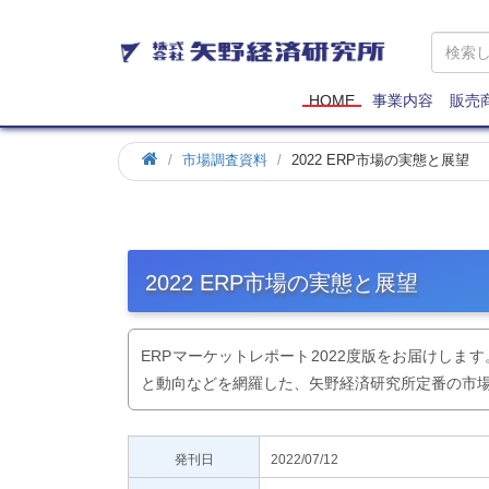
矢
野
経
済
HOME
事業内容
販売
研
究
市場調査資料
2022 ERP市場の実態と展望
所
2022 ERP市場の実態と展望
ERPマーケットレポート2022度版をお届けし
と動向などを網羅した、矢野経済研究所定番の市
発刊日
2022/07/12