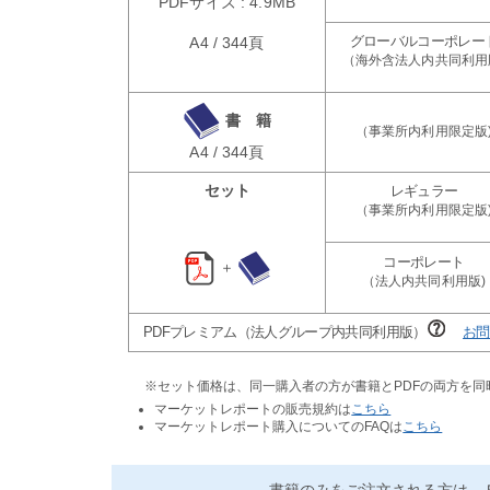
PDFサイズ : 4.9MB
A4 / 344頁
書 籍
A4 / 344頁
セット
＋
PDFプレミアム（法人グループ内共同利用版）
お問
※セット価格は、同一購入者の方が書籍とPDFの両方を
マーケットレポートの販売規約は
こちら
マーケットレポート購入についてのFAQは
こちら
書籍のみをご注文される方は、