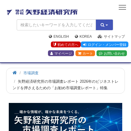
矢
野
経
済
研
究
ENGLISH
KOREA
サイトマップ
所
初めての方へ
ログイン・メンバー登録
マイページ
カート
お問い合わせ
ホ
市場調査
ー
矢野経済研究所の市場調査レポート 2026年のビジネストレ
ム
ンドを押さえるための「お勧め市場調査レポート」特集