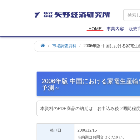
矢
野
経
済
HOME
事業内容
販売
研
究
市場調査資料
2006年版 中国における家電
所
2006年版 中国における家電生産
予測～
本資料のPDF商品の納期は、お申込み後 2週間程
発刊日
2006/12/15
※納期はお問合せください。