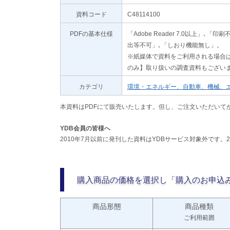
資料コード
C48114100
PDFの基本仕様
「Adobe Reader 7.0以上
出等不可」､「しおり機能無し」。
※紙媒体で資料をご利用される場合は
のみ】取り扱いの調査資料もござい
カテゴリ
環境・エネルギー、自動車、機械、
本資料はPDFにて販売いたします。但し、ご注文いただいて
YDB会員の皆様へ
2010年7月以前に発刊した資料はYDBサービス対象外です。
購入商品の価格を選択し「購入のお申込
商品形態
商品種類
ご利用範囲