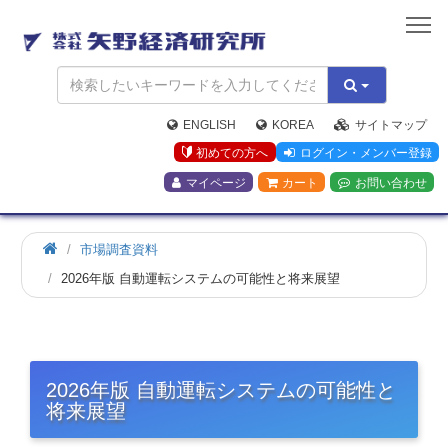
矢
野
経
済
研
究
ENGLISH
KOREA
サイトマップ
所
初めての方へ
ログイン・メンバー登録
マイページ
カート
お問い合わせ
市場調査資料
2026年版 自動運転システムの可能性と将来展望
2026年版 自動運転システムの可能性と
将来展望