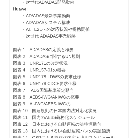
・次世代AD/ADAS開発動向
Huawei
・AD/ADAS最新事業動向
・AD/ADASシステム構成
・AI、E2Eへの対応状況や提携関係
・次世代 AD/ADAS事業戦略
図表 1 AD/ADASの定義と概要
図表 2 AD/ADASに関するUN規則
図表 3 UNR171の改定状況
図表 4 UNR157-01の概要
図表 5 UNR178 LDWSの要求仕様
図表 6 UNR178 CDCF要求仕様
図表 7 ADS国際基準策定動向
図表 8 AEBS-IWG/AI-IWGの概要
図表 9 AI-IWG/AEBS-IWGの
図表 10 国連規則の日本国内法対応化状況
図表 11 国内のAEBS義務化スケジュール
図表 12 日本における自動運転の法整備動向
図表 13 国内におけるL4自動運転バスの実証箇所
図表 14 GSRによる義務化内容と適用スケジュール