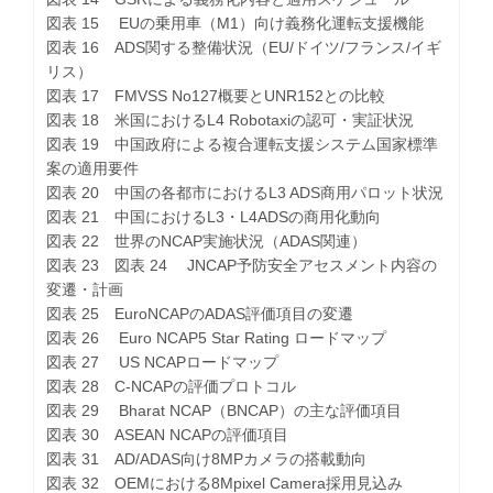
図表 15 EUの乗用車（M1）向け義務化運転支援機能
図表 16 ADS関する整備状況（EU/ドイツ/フランス/イギ
リス）
図表 17 FMVSS No127概要とUNR152との比較
図表 18 米国におけるL4 Robotaxiの認可・実証状況
図表 19 中国政府による複合運転支援システム国家標準
案の適用要件
図表 20 中国の各都市におけるL3 ADS商用パロット状況
図表 21 中国におけるL3・L4ADSの商用化動向
図表 22 世界のNCAP実施状況（ADAS関連）
図表 23 図表 24 JNCAP予防安全アセスメント内容の
変遷・計画
図表 25 EuroNCAPのADAS評価項目の変遷
図表 26 Euro NCAP5 Star Rating ロードマップ
図表 27 US NCAPロードマップ
図表 28 C-NCAPの評価プロトコル
図表 29 Bharat NCAP（BNCAP）の主な評価項目
図表 30 ASEAN NCAPの評価項目
図表 31 AD/ADAS向け8MPカメラの搭載動向
図表 32 OEMにおける8Mpixel Camera採用見込み