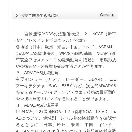
Close
▲
各章で解決できる課題
１．自動運転/ADASの法整備状況、２．NCAP（新車
安全アセスメントプログラム）の動向
各地域（日本、欧州、米国、中国、インド、ASEAN）
のAD/ADAS関連法規、WP29の国際基準、NCAP（新
車安全アセスメント）の最新動向を把握し、市場形成
や技術開発への影響を確認することができます。
３．AD/ADAS技術動向
主要センサー（カメラ、レーダー、LiDAR）、E/E
アーキテクチャ・SoC、E2E AIなど、次世代AD/ADAS
を支えるキーデバイス・ソフトウエア技術の最新動向
や今後の技術トレンドを把握することができます。
４．AD/ADAS市場展望
L2 ADAS、L2+高速NOA、L2++都市NOA、L3 AD、L4
ADについて、地域別・レベル別の搭載動向を確認す
るとともに、日本、欧州、米国、中国、インド、
ASEANにおける2035年までのレベル別新車搭載台数