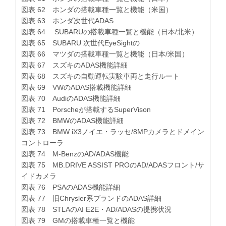
図表 62 ホンダの搭載車種一覧と機能（米国）
図表 63 ホンダ次世代ADAS
図表 64 SUBARUの搭載車種一覧と機能（日本/北米）
図表 65 SUBARU 次世代EyeSightの
図表 66 マツダの搭載車種一覧と機能（日本/米国）
図表 67 スズキのADAS機能詳細
図表 68 スズキの自動運転実験車両と走行ルート
図表 69 VWのADAS搭載機能詳細
図表 70 AudiのADAS機能詳細
図表 71 Porscheが搭載するSuperVison
図表 72 BMWのADAS機能詳細
図表 73 BMW iX3ノイエ・ラッセ/8MPカメラとドメイン
コントローラ
図表 74 M-BenzのAD/ADAS機能
図表 75 MB.DRIVE ASSIST PROのAD/ADASフロント/サ
イドカメラ
図表 76 PSAのADAS機能詳細
図表 77 旧Chrysler系ブランドのADAS詳細
図表 78 STLAのAI E2E・AD/ADASの提携状況
図表 79 GMの搭載車種一覧と機能