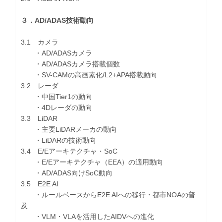
３．AD/ADAS技術動向
3.1 カメラ
・AD/ADASカメラ
・AD/ADASカメラ搭載個数
・SV-CAMの高画素化/L2+APA搭載動向
3.2 レーダ
・中国Tier1の動向
・4Dレーダの動向
3.3 LiDAR
・主要LiDARメーカの動向
・LiDARの技術動向
3.4 E/Eアーキテクチャ・SoC
・E/Eアーキテクチャ（EEA）の適用動向
・AD/ADAS向けSoC動向
3.5 E2E AI
・ルールベースからE2E AIへの移行・都市NOAの普
及
・VLM・VLAを活用したAIDVへの進化