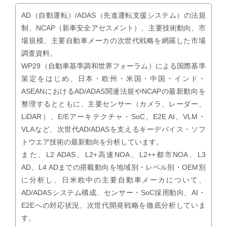
AD（自動運転）/ADAS（先進運転支援システム）の法規
制、NCAP（新車安全アセスメント）、主要技術動向、市
場規模、主要自動車メーカの次世代戦略を網羅した市場
調査資料。
WP29（自動車基準調和世界フォーラム）による国際基準
策定をはじめ、日本・欧州・米国・中国・インド・
ASEANにおけるAD/ADAS関連法規やNCAPの最新動向を
整理するとともに、主要センサー（カメラ、レーダー、
LiDAR）、E/Eアーキテクチャ・SoC、E2E AI、VLM・
VLAなど、次世代AD/ADASを支えるキーデバイス・ソフ
トウエア技術の最新動向を分析しています。
また、L2 ADAS、L2+高速NOA、L2++都市NOA、L3
AD、L4 ADまでの搭載動向を地域別・レベル別・OEM別
に分析し、日米欧中の主要自動車メーカについて、
AD/ADASシステム構成、センサー・SoC採用動向、AI・
E2Eへの対応状況、次世代開発戦略を徹底分析していま
す。