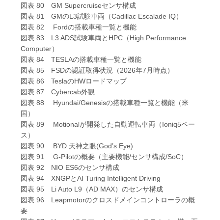
図表 80 GM Supercruiseセンサ構成
図表 81 GMのL3試験車両（Cadillac Escalade IQ）
図表 82 Fordの搭載車種一覧と機能
図表 83 L3 ADS試験車両とHPC（High Performance
Computer）
図表 84 TESLAの搭載車種一覧と機能
図表 85 FSDの認証取得状況（2026年7月時点）
図表 86 TeslaのHWロードマップ
図表 87 Cybercab外観
図表 88 Hyundai/Genesisの搭載車種一覧と機能（米
国）
図表 89 Motionalが開発した自動運転車両（Ioniq5ベー
ス）
図表 90 BYD 天神之眼(God’s Eye)
図表 91 G-Pilotの概要（主要機能/センサ構成/SoC）
図表 92 NIO ES6のセンサ構成
図表 94 XNGPとAI Turing Intelligent Driving
図表 95 Li Auto L9（AD MAX）のセンサ構成
図表 96 Leapmotorのクロスドメインコントローラの概
要