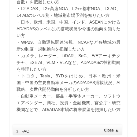
台数）を把握したい方
・L2 ADAS、L2+高速NOA、L2++都市NOA、L3 AD、
L4 ADのレベル別・地域別市場予測を知りたい方
・日本、欧州、米国、中国、インド、ASEANにおける
AD/ADASのレベル別の搭載状況や今後の動向を知りた
い方
・WP29、自動運転関連法規、NCAPなど各地域の最
新の制度・規制動向を把握したい方
・カメラ、レーダー、LiDAR、SoC、E/Eアーキテク
チャ、E2E AI、VLM・VLAなど、AD/ADASの技術動向
を整理したい方
・トヨタ、Tesla、BYDをはじめ、日本・欧州・米
国・中国の主要自動車メーカのAD/ADAS搭載状況、AI
戦略、次世代開発動向を分析したい方
・自動車メーカー、部品・半導体メーカー、ソフトウ
エアベンダー、商社、投資・金融機関、官公庁・研究
機関などで、AD/ADAS市場の将来展望を把握したい方
Close
▲
FAQ