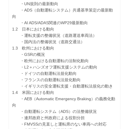
・UN規則の最新動向
・ADS（自動運転システム）共通基準策定の最新動
向
・AI ADS/ADAS関連のWP29最新動向
1.2 日本における動向
・運転支援の整備状況（道路運送車両法）
・国内法の整備状況（道路交通法）
1.3 欧州における動向
・GSRの概況
・欧州における自動運転の法制化動向
・L2＋ハンズオフ運転支援システムの動向
・ドイツの自動運転法規化動向
・フランスの自動運転法規化動向
・イギリスの安全運転支援・自動運転法規化の動き
1.4 米国における動向
・AEB（Automatic Emergency Braking）の義務化動
向
・自動運転システム（ADS）の法整備状況
・連邦政府と州政府による役割分担
・FMVSSの見直しと運転席のない車両への対応