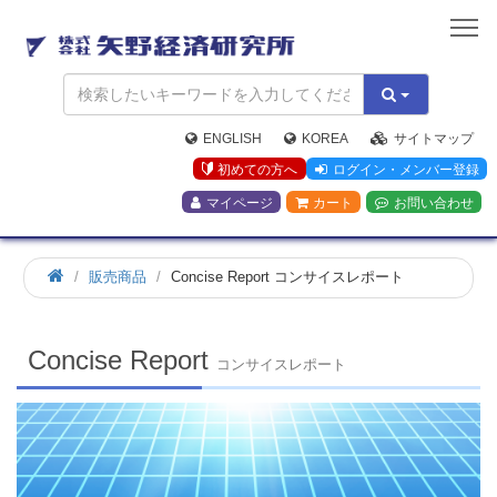
矢
野
経
済
研
究
ENGLISH
KOREA
サイトマップ
所
初めての方へ
ログイン・メンバー登録
マイページ
カート
お問い合わせ
ホ
販売商品
Concise Report コンサイスレポート
ー
ム
Concise Report
コンサイスレポート