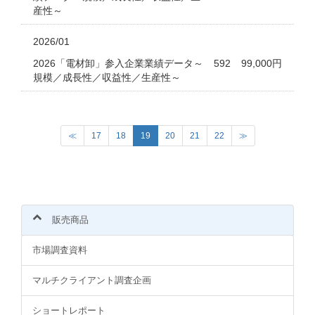
産性～
2026/01
2026「電材卸」参入企業業績データ～
592
99,000円
規模／成長性／収益性／生産性～
(
≪
17
18
19
20
21
22
≫
c
u
r
r
e
n
販売商品
t
)
市場調査資料
マルチクライアント調査企画
ショートレポート