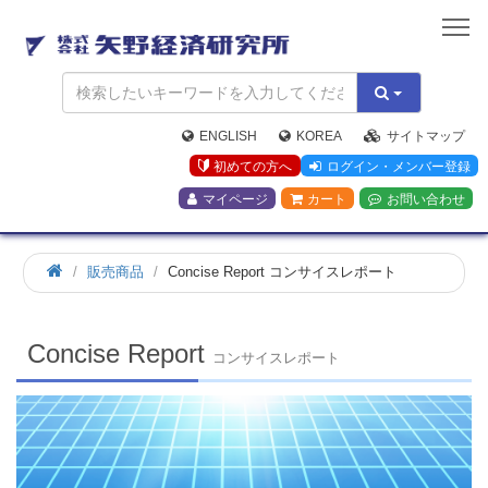
矢
野
経
済
研
究
ENGLISH
KOREA
サイトマップ
所
初めての方へ
ログイン・メンバー登録
マイページ
カート
お問い合わせ
ホ
販売商品
Concise Report コンサイスレポート
ー
ム
Concise Report
コンサイスレポート