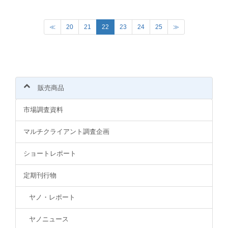
(
≪
20
21
22
23
24
25
≫
c
u
r
r
e
n
販売商品
t
)
市場調査資料
マルチクライアント調査企画
ショートレポート
定期刊行物
ヤノ・レポート
ヤノニュース