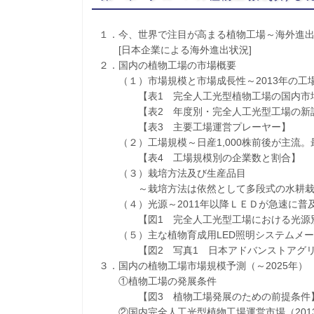
１．今、世界で注目が高まる植物工場～海外進
[日本企業による海外進出状況]
２．国内の植物工場の市場概要
（１）市場規模と市場成長性～2013年の工場数は
【表1 完全人工光型植物工場の国内市場
【表2 年度別・完全人工光型工場の新
【表3 主要工場運営プレーヤー】
（２）工場規模～日産1,000株前後が主流。最
【表4 工場規模別の企業数と割合】
（３）栽培方法及び生産品目
～栽培方法は依然として多段式の水耕栽培
（４）光源～2011年以降ＬＥＤが急速に普
【図1 完全人工光型工場における光源別
（５）主な植物育成用LED照明システムメー
【図2 写真1 日本アドバンストアグリの
３．国内の植物工場市場規模予測（～2025年）
①植物工場の発展条件
【図3 植物工場発展のための前提条件
②国内完全人工光型植物工場運営市場（2013年