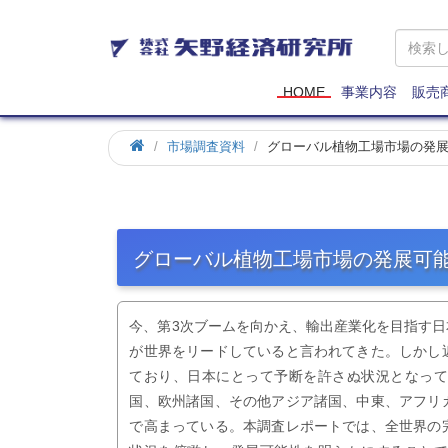
矢
野
経
済
HOME
事業内容
販売
研
究
市場調査資料
グローバル植物工場市場の発
所
グローバル植物工場市場の発展可
今、第3次ブームを向かえ、輸出産業化を目指す
が世界をリードしていると言われてきた。しかし
ており、日本にとって予断を許さぬ状況となっ
国、欧州諸国、その他アジア諸国、中東、アフリ
で高まっている。本調査レポートでは、全世界の