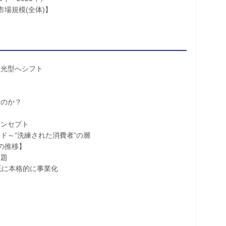
規模(全体)】
工光型へシフト
のか？
コンセプト
“洗練された消費者”の層
の推移】
題
に本格的に事業化