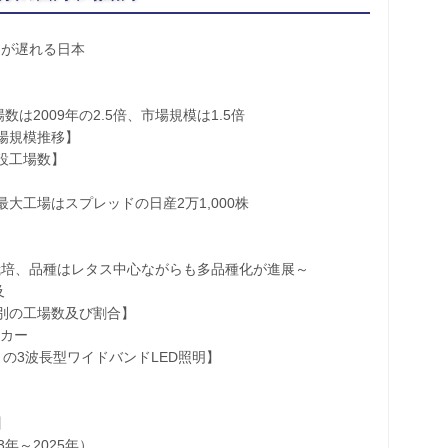
出が遅れる日本
2009年の2.5倍、市場規模は1.5倍
規模推移】
設工場数】
大工場はスプレッドの日産2万1,000株
、品種はレタス中心ながらも多品種化が進展～
及
の工場数及び割合】
カー
3波長型ワイドバンドLED照明】
】
～2025年）