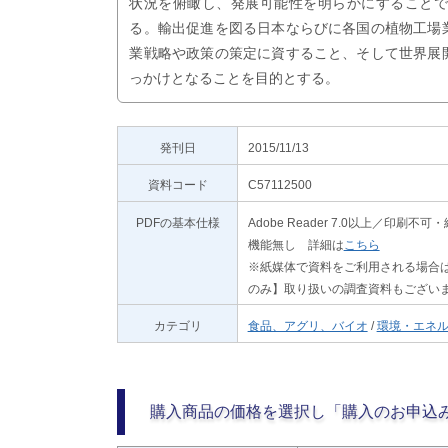
状況を俯瞰し、発展可能性を明らかにすること
る。輸出促進を図る日本ならびに各国の植物工場
業戦略や政策の策定に資すること、そして世界展
っかけとなることを目的とする。
発刊日
2015/11/13
資料コード
C57112500
PDFの基本仕様
Adobe Reader 7.0以上／
機能無し 詳細は
こちら
※紙媒体で資料をご利用される場合は
のみ】取り扱いの調査資料もござい
カテゴリ
食品、アグリ、バイオ
/
環境・エネ
購入商品の価格を選択し「購入のお申込