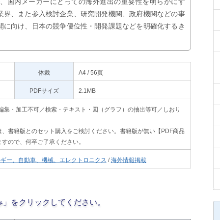
で、国内メーカーにとっての海外進出の重要性を明らかにす
業界、また参入検討企業、研究開発機関、政府機関などの事
開に向け、日本の競争優位性・開発課題などを明確化するき
体裁
A4 / 56頁
PDFサイズ
2.1MB
印刷不可・編集・加工不可／検索・テキスト・図（グラフ）の抽出等可／しおり
、書籍版とのセット購入をご検討ください。書籍版が無い【PDF商品
ますので、何卒ご了承ください。
ルギー、自動車、機械、エレクトロニクス
/
海外情報掲載
み」をクリックしてください。