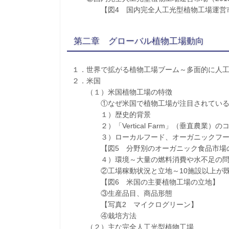
【図4 国内完全人工光型植物工場運営市場
第二章 グローバル植物工場動向
１．世界で拡がる植物工場ブーム～多面的に人
２．米国
（１）米国植物工場の特徴
①なぜ米国で植物工場が注目されている
１）歴史的背景
２）「Vertical Farm」（垂直農業）の
３）ローカルフード、オーガニックフード～
【図5 分野別のオーガニック食品市場
４）環境～大量の燃料消費や水不足の問
②工場稼動状況と立地～10施設以上が既
【図6 米国の主要植物工場の立地】
③生産品目、商品形態
【写真2 マイクログリーン】
④栽培方法
（２）主な完全人工光型植物工場