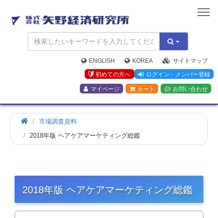
矢
野
経
済
研
究
ENGLISH
KOREA
サイトマップ
所
初めての方へ
ログイン・メンバー登録
マイページ
カート
お問い合わせ
市場調査資料
2018年版 ヘアケアマーケティング総鑑
2018年版 ヘアケアマーケティング総鑑