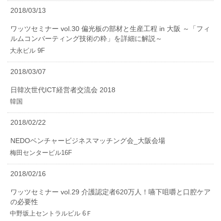
2018/03/13
ワッツセミナー vol.30 偏光板の部材と生産工程 in 大阪 ～「フィ
ルムコンバーティング技術の粋」を詳細に解説～
大永ビル 9F
2018/03/07
日韓次世代ICT経営者交流会 2018
韓国
2018/02/22
NEDOベンチャービジネスマッチング会_大阪会場
梅田センタービル16F
2018/02/16
ワッツセミナー vol.29 介護認定者620万人！嚥下咀嚼と口腔ケア
の必要性
中野坂上セントラルビル 6Ｆ