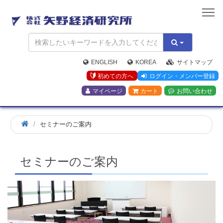
矢
野
経
済
研
究
ENGLISH
KOREA
サイトマップ
所
初めての方へ
ログイン・メンバー登録
マイページ
カート
お問い合わせ
ホ
セミナーのご案内
ー
ム
セミナーのご案内