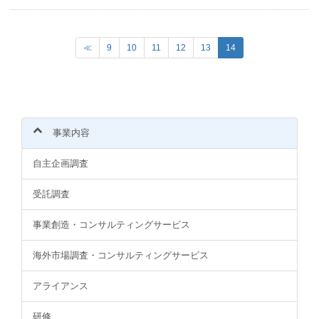
(
≪
9
10
11
12
13
14
c
u
r
r
e
n
事業内容
t
)
自主企画調査
受託調査
事業創造・コンサルティングサービス
海外市場調査・コンサルティングサービス
アライアンス
研修