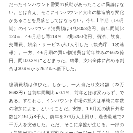
だったインバウンド需要の反動があったことに異論はな
い。とは言え、そこにインバウンド支出の構造的な変化
があることを見落としてはならない。今年上半期（1-6月
期）のインバウンド消費額は4兆8053億円、前年同期比
123％、4-6月期も同118％、2兆5250億円、宿泊、飲食、
交通費、娯楽・サービスがけん引した（観光庁、1次速
報）。一方、4-6月期の買い物消費は前年並みの6623億
円、同100.2％にとどまった。結果、支出全体に占める割
合は30.9％から26.2％へ低下した。
総消費額は伸びた。しかし、一人当たり支出額（23万
8693円）は前年同期比▲0.1％、前年とほぼ変わらず、で
ある。すなわち、インバウント市場の拡大は単純に客数
の増加による、ということだ。実際、1-6月期の訪日外客
数は2,151万8千人、前年を374万人上回り、過去最速で2
千万人を突破した。ただ、そこに摩擦が生じる。一部の
人気観光地における深刻なオーバーツーリズムは、特定