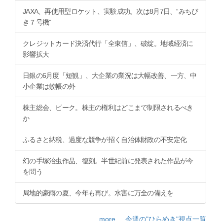
JAXA、再使用型ロケット、実験成功。次は8月7日、“みちび
き７号機”
クレジットカード決済代行「全東信」、破綻。地域経済に
影響拡大
日銀の6月度「短観」、大企業の業況は大幅改善、一方、中
小企業は蚊帳の外
株主総会、ピーク。株主の権利はどこまで制限されるべき
か
ふるさと納税、過度な競争が招く自治体財政の不安定化
幻の手塚治虫作品、復刻。半世紀前に発表された作品が今
を問う
局地的豪雨の夏、今年も再び。水害に万全の備えを
more ... 今週の"ひらめき"視点一覧