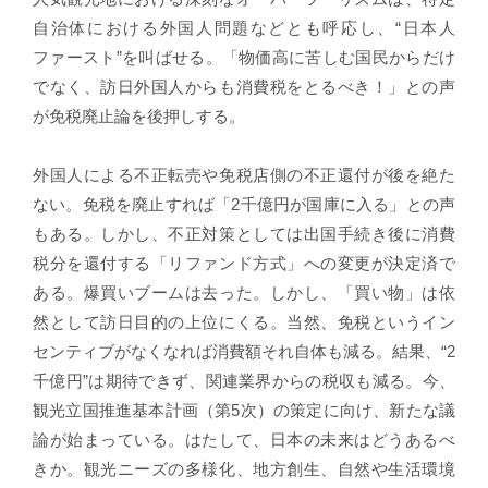
自治体における外国人問題などとも呼応し、“日本人
ファースト”を叫ばせる。「物価高に苦しむ国民からだけ
でなく、訪日外国人からも消費税をとるべき！」との声
が免税廃止論を後押しする。
外国人による不正転売や免税店側の不正還付が後を絶た
ない。免税を廃止すれば「2千億円が国庫に入る」との声
もある。しかし、不正対策としては出国手続き後に消費
税分を還付する「リファンド方式」への変更が決定済で
ある。爆買いブームは去った。しかし、「買い物」は依
然として訪日目的の上位にくる。当然、免税というイン
センティブがなくなれば消費額それ自体も減る。結果、“2
千億円”は期待できず、関連業界からの税収も減る。今、
観光立国推進基本計画（第5次）の策定に向け、新たな議
論が始まっている。はたして、日本の未来はどうあるべ
きか。観光ニーズの多様化、地方創生、自然や生活環境