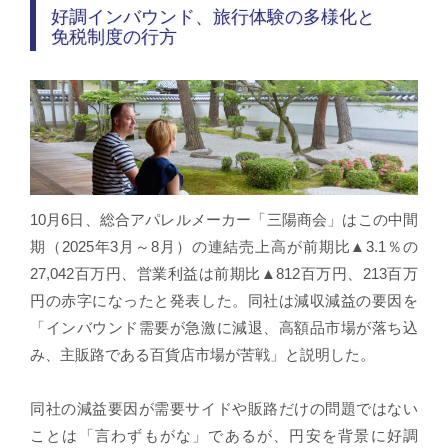
好調インバウンド、旅行体験の多様化と
免税制度の行方
10月6日、総合アパレルメーカー「三陽商会」はこの中間
期（2025年3月～8月）の連結売上高が前期比▲3.1％の
27,042百万円、営業利益は前期比▲812百万円、213百万
円の赤字になったと発表した。同社は減収減益の要因を
「インバウンド需要が急激に減退、高額品市場が落ち込
み、主販路である百貨店市場が苦戦」と説明した。
同社の減益要因が需要サイドや販路だけの問題ではない
ことは「言わずもがな」であるが、円安を背景に好調