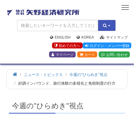
矢
野
経
済
研
究
ENGLISH
KOREA
サイトマップ
所
初めての方へ
ログイン・メンバー登録
マイページ
カート
お問い合わせ
ホ
ニュース・トピックス
今週の"ひらめき"視点
ー
好調インバウンド、旅行体験の多様化と免税制度の行方
ム
今週の"ひらめき"視点