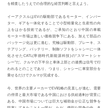
を精査したうえでの合理的な経営判断と言えよう。
イーアクスルはEVの駆動部であるモーター、インバー
ター、ギアを一体化することで小型軽量化と生産性の向
上をはかる技術であるが、ご承知のとおり中国の車載
モーター市場は激しい価格競争下にある。加えて部品の
パッケージ化は更に進む。究極は駆動部、ブレーキ、ス
テアリング、バッテリー、制御ソフトをシャシーに一体
化させたCATL(寧徳時代新能源科技)の“スマートシャ
シー”だ。クルマの下半分と車体上部との連携は信号で行
われるとのことであり、つまり、シャシーに車室部分を
乗せるだけでクルマが完成する。
今、世界の主要メーカーでEV戦略の見直しが進む。需要
の停滞と最大市場である中国における供給過剰が背景に
ある。中国市場については巨大な補助金が公正な競争を
阻害してきたことも一因だ。ただ、熾烈な競争の中、各