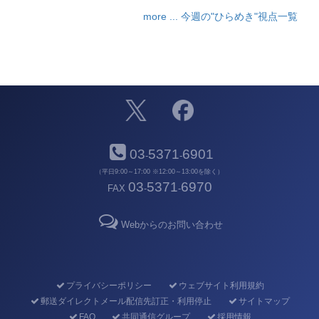
more ... 今週の"ひらめき"視点一覧
03
5371
6901
-
-
（平日9:00～17:00 ※12:00～13:00を除く）
03
5371
6970
FAX
-
-
Webからのお問い合わせ
プライバシーポリシー
ウェブサイト利用規約
郵送ダイレクトメール配信先訂正・利用停止
サイトマップ
FAQ
共同通信グループ
採用情報