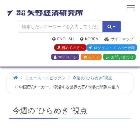
矢
野
経
済
研
究
ENGLISH
KOREA
サイトマップ
所
初めての方へ
ログイン・メンバー登録
マイページ
カート
お問い合わせ
ホ
ニュース・トピックス
今週の"ひらめき"視点
ー
中国EVメーカー、停滞する世界のEV市場の間隙を狙う
ム
今週の"ひらめき"視点