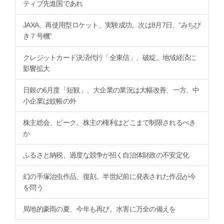
ティブ先進国であれ
JAXA、再使用型ロケット、実験成功。次は8月7日、“みちび
き７号機”
クレジットカード決済代行「全東信」、破綻。地域経済に
影響拡大
日銀の6月度「短観」、大企業の業況は大幅改善、一方、中
小企業は蚊帳の外
株主総会、ピーク。株主の権利はどこまで制限されるべき
か
ふるさと納税、過度な競争が招く自治体財政の不安定化
幻の手塚治虫作品、復刻。半世紀前に発表された作品が今
を問う
局地的豪雨の夏、今年も再び。水害に万全の備えを