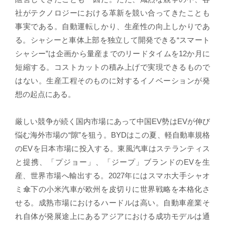
社がテクノロジーにおける革新を競い合ってきたことも
事実である。自動運転しかり、生産性の向上しかりであ
る。シャシーと車体上部を独立して開発できる“スマート
シャシー”は企画から量産までのリードタイムを12か月に
短縮する。コストカットの積み上げで実現できるもので
はない。生産工程そのものに対するイノベーションが発
想の起点にある。
厳しい競争が続く国内市場にあって中国EV勢はEVが伸び
悩む海外市場の“隙”を狙う。BYDはこの夏、軽自動車規格
のEVを日本市場に投入する。東風汽車はステランティス
と提携、「プジョー」、「ジープ」ブランドのEVを生
産、世界市場へ輸出する。2027年にはスマホ大手シャオ
ミ傘下の小米汽車が欧州を皮切りに世界戦略を本格化さ
せる。成熟市場におけるハードルは高い。自動車産業そ
れ自体が発展途上にあるアジアにおける成功モデルは通