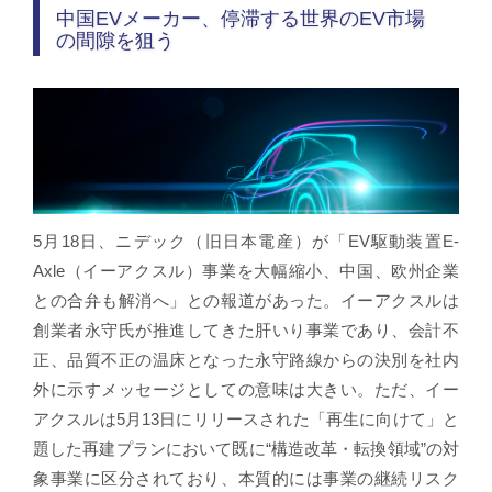
中国EVメーカー、停滞する世界のEV市場
の間隙を狙う
5月18日、ニデック（旧日本電産）が「EV駆動装置E-
Axle（イーアクスル）事業を大幅縮小、中国、欧州企業
との合弁も解消へ」との報道があった。イーアクスルは
創業者永守氏が推進してきた肝いり事業であり、会計不
正、品質不正の温床となった永守路線からの決別を社内
外に示すメッセージとしての意味は大きい。ただ、イー
アクスルは5月13日にリリースされた「再生に向けて」と
題した再建プランにおいて既に“構造改革・転換領域”の対
象事業に区分されており、本質的には事業の継続リスク