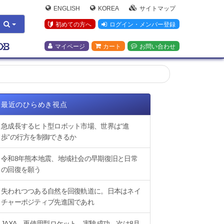
ENGLISH
KOREA
サイトマップ
初めての方へ
ログイン・メンバー登録
マイページ
カート
お問い合わせ
最近のひらめき視点
急成長するヒト型ロボット市場、世界は“進
歩”の行方を制御できるか
令和8年熊本地震、地域社会の早期復旧と日常
の回復を願う
失われつつある自然を回復軌道に。日本はネイ
チャーポジティブ先進国であれ
JAXA、再使用型ロケット、実験成功。次は8月