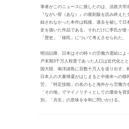
筆者がこのニュースに接したのは、法政大学
『ながい窖（あな）』の復刻版を読み終えたタ
録されなかった本作は戦後、過去を秘して日
史を描いた作品である。それだけに李氏が使っ
「歴史」「移民」について考えさせられた。
明治以降、日本はその時々の労働力需給によ
戸末期3千万人程度であった人口は近代化と
国大陸、南洋諸島に百数十万人を送り出す。
日本人の大量帰還がはじまると中南米への移
労」「特定技能」の名のもと海外から労働力
「その地」でマイノリティとしての運命を背
別」「共生」の意味を令和に問いかける。