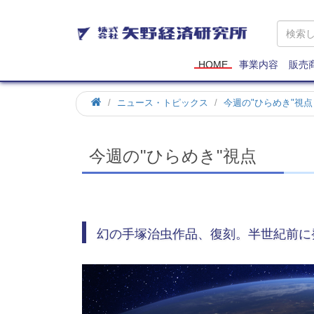
矢
野
経
済
HOME
事業内容
販売
研
究
ホ
ニュース・トピックス
今週の"ひらめき"視点
所
ー
ム
今週の"ひらめき"視点
幻の手塚治虫作品、復刻。半世紀前に