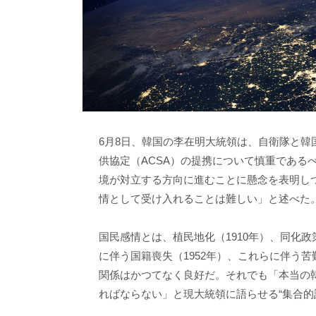
6月8日、韓国の李在明大統領は、自衛隊と
供協定（ACSA）の提携について慎重である
境が対立する方向に進むことに懸念を表明しつ
情として受け入れることは難しい」と述べた
国民感情とは、植民地化（1910年）、同化
に伴う国籍喪失（1952年）、これらに伴う
関係はかつてなく良好だ。それでも「本当の
ればならない」と現大統領に語らせる“集合的