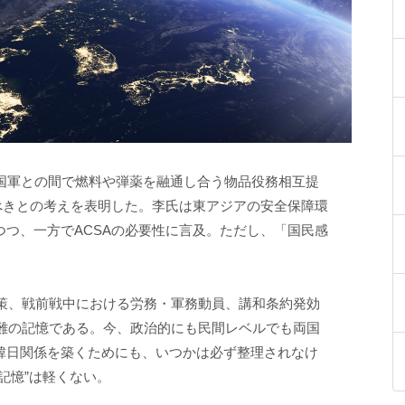
韓国軍との間で燃料や弾薬を融通し合う物品役務相互提
べきとの考えを表明した。李氏は東アジアの安全保障環
つ、一方でACSAの必要性に言及。ただし、「国民感
。
政策、戦前戦中における労務・軍務動員、講和条約発効
苦難の記憶である。今、政治的にも民間レベルでも両国
韓日関係を築くためにも、いつかは必ず整理されなけ
記憶”は軽くない。