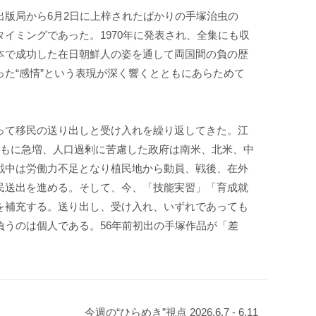
出版局から6月2日に上梓されたばかりの手塚治虫の
イミングであった。1970年に発表され、全集にも収
本で成功した在日朝鮮人の姿を通して両国間の負の歴
た“感情”という表現が深く響くとともにあらためて
って移民の送り出しと受け入れを繰り返してきた。江
ともに急増、人口過剰に苦慮した政府は南米、北米、中
戦中は労働力不足となり植民地から動員、戦後、在外
民送出を進める。そして、今、「技能実習」「育成就
を補充する。送り出し、受け入れ、いずれであっても
負うのは個人である。56年前初出の手塚作品が「差
今週の“ひらめき”視点 2026.6.7 - 6.11