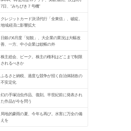
7日、“みちびき７号機”
クレジットカード決済代行「全東信」、破綻。
地域経済に影響拡大
日銀の6月度「短観」、大企業の業況は大幅改
善、一方、中小企業は蚊帳の外
株主総会、ピーク。株主の権利はどこまで制限
されるべきか
ふるさと納税、過度な競争が招く自治体財政の
不安定化
幻の手塚治虫作品、復刻。半世紀前に発表され
た作品が今を問う
局地的豪雨の夏、今年も再び。水害に万全の備
えを