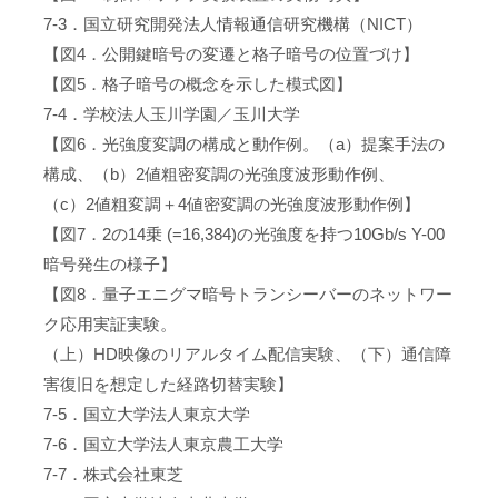
7-3．国立研究開発法人情報通信研究機構（NICT）
【図4．公開鍵暗号の変遷と格子暗号の位置づけ】
【図5．格子暗号の概念を示した模式図】
7-4．学校法人玉川学園／玉川大学
【図6．光強度変調の構成と動作例。（a）提案手法の
構成、（b）2値粗密変調の光強度波形動作例、
（c）2値粗変調＋4値密変調の光強度波形動作例】
【図7．2の14乗 (=16,384)の光強度を持つ10Gb/s Y-00
暗号発生の様子】
【図8．量子エニグマ暗号トランシーバーのネットワー
ク応用実証実験。
（上）HD映像のリアルタイム配信実験、（下）通信障
害復旧を想定した経路切替実験】
7-5．国立大学法人東京大学
7-6．国立大学法人東京農工大学
7-7．株式会社東芝