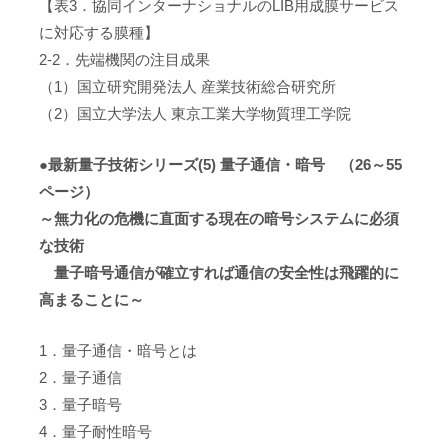
【表3．協同インターナショナルのLIB用成膜サービス
に対応する膜種】
2-2．先端機関の注目成果
（1）国立研究開発法人 産業技術総合研究所
（2）国立大学法人 東京工業大学物質理工学院
●最新量子技術シリーズ(5) 量子通信・暗号 （26～55
ページ）
～無力化の危機に直面する現在の暗号システムに必須
な技術
量子暗号通信が確立すれば通信の安全性は飛躍的に
高まることに～
1．量子通信・暗号とは
2．量子通信
3．量子暗号
4．量子耐性暗号