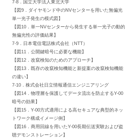
7-8．国立大学法人東北大学
【図9．ダイヤモンド中のNVセンターを用いた無偏光
単一光子発生の模式図】
【図10．単一NVセンターから発生する単一光子の動的
無偏光性の評価結果】
7-9．日本電信電話株式会社（NTT）
【図11．公開鍵暗号に必要な機能】
【図12．改竄検知のためのアプローチ】
【図13．既存の改竄検知機能と新提案の改竄検知機能
の違い】
7-10．株式会社日立情報通信エンジニアリング
【図14．物理層を保護してデータ流出を防止するY-00
暗号の効果】
【図15．Y-00方式適用による高セキュアな典型的ネッ
トワーク構成イメージ例】
【図16．商用回線を用いたY-00長期伝送実験および盗
聴デモンストレーション】