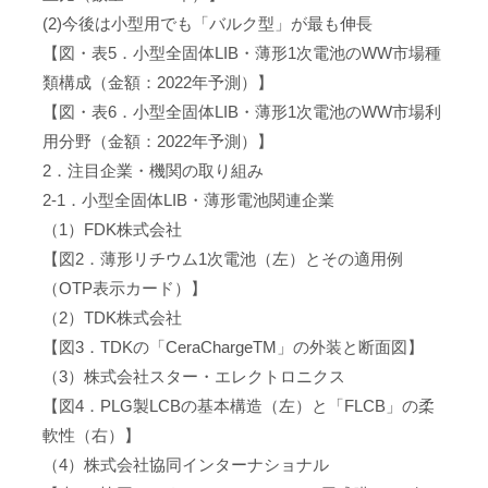
(2)今後は小型用でも「バルク型」が最も伸長
【図・表5．小型全固体LIB・薄形1次電池のWW市場種
類構成（金額：2022年予測）】
【図・表6．小型全固体LIB・薄形1次電池のWW市場利
用分野（金額：2022年予測）】
2．注目企業・機関の取り組み
2-1．小型全固体LIB・薄形電池関連企業
（1）FDK株式会社
【図2．薄形リチウム1次電池（左）とその適用例
（OTP表示カード）】
（2）TDK株式会社
【図3．TDKの「CeraChargeTM」の外装と断面図】
（3）株式会社スター・エレクトロニクス
【図4．PLG製LCBの基本構造（左）と「FLCB」の柔
軟性（右）】
（4）株式会社協同インターナショナル