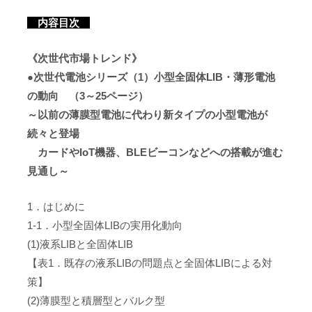
内容目次
《次世代市場トレンド》
●次世代電池シリーズ（1）小型全固体LIB・薄形電池
の動向 （3～25ページ）
～以前の薄膜型電池に代わり新タイプの小型電池が
続々と登場
カードやIoT機器、BLEビーコンなどへの搭載が進む
見通し～
1．はじめに
1-1．小型全固体LIBの実用化動向
(1)液系LIBと全固体LIB
【表1．既存の液系LIBの問題点と全固体LIBによる対
策】
(2)薄膜型と積層型とバルク型