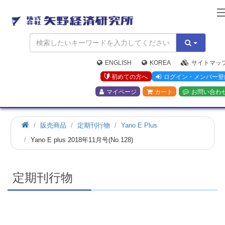
矢
野
経
済
研
究
ENGLISH
KOREA
サイトマッ
所
初めての方へ
ログイン・メンバー登
マイページ
カート
お問い合わ
ホ
販売商品
定期刊行物
Yano E Plus
ー
Yano E plus 2018年11月号(No.128)
ム
定期刊行物