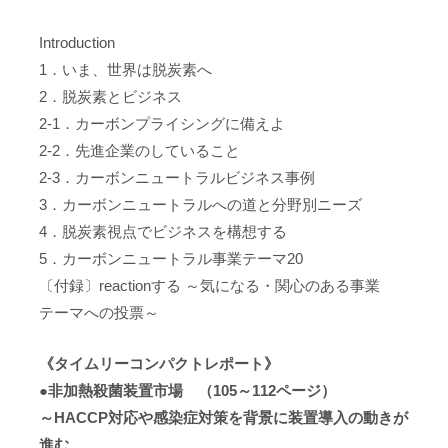
Introduction
1．いま、世界は脱炭素へ
2．脱炭素とビジネス
2-1．カーボンプライシングに備えよ
2-2．先進企業のしていること
2-3．カーボンニュートラルビジネス事例
3．カーボンニュートラルへの道と分野別ニーズ
4．脱炭素視点でビジネスを構想する
5．カーボンニュートラル事業テーマ20
〔付録〕reactionする ～気になる・関心のある事業
テーマへの投票～
《タイムリーコンパクトレポート》
●非加熱殺菌装置市場 （105～112ページ）
～HACCP対応や感染症対策を背景に装置導入の動きが
進む