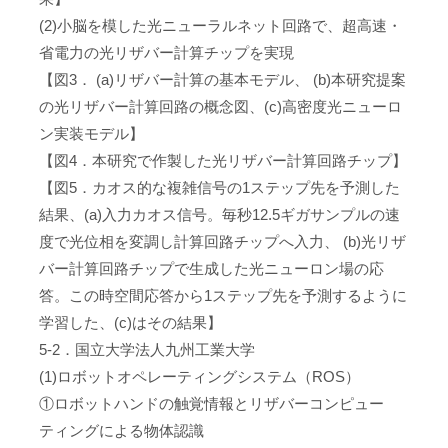
(2)小脳を模した光ニューラルネット回路で、超高速・
省電力の光リザバー計算チップを実現
【図3． (a)リザバー計算の基本モデル、 (b)本研究提案
の光リザバー計算回路の概念図、(c)高密度光ニューロ
ン実装モデル】
【図4．本研究で作製した光リザバー計算回路チップ】
【図5．カオス的な複雑信号の1ステップ先を予測した
結果、(a)入力カオス信号。毎秒12.5ギガサンプルの速
度で光位相を変調し計算回路チップへ入力、 (b)光リザ
バー計算回路チップで生成した光ニューロン場の応
答。この時空間応答から1ステップ先を予測するように
学習した、(c)はその結果】
5-2．国立大学法人九州工業大学
(1)ロボットオペレーティングシステム（ROS）
①ロボットハンドの触覚情報とリザバーコンピュー
ティングによる物体認識