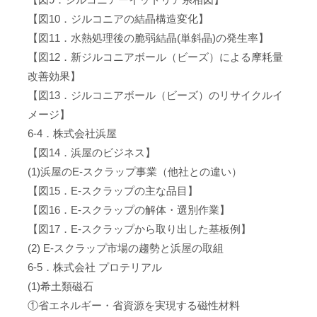
【図10．ジルコニアの結晶構造変化】
【図11．水熱処理後の脆弱結晶(単斜晶)の発生率】
【図12．新ジルコニアボール（ビーズ）による摩耗量
改善効果】
【図13．ジルコニアボール（ビーズ）のリサイクルイ
メージ】
6-4．株式会社浜屋
【図14．浜屋のビジネス】
(1)浜屋のE-スクラップ事業（他社との違い）
【図15．E-スクラップの主な品目】
【図16．E-スクラップの解体・選別作業】
【図17．E-スクラップから取り出した基板例】
(2) E-スクラップ市場の趨勢と浜屋の取組
6-5．株式会社 プロテリアル
(1)希土類磁石
①省エネルギー・省資源を実現する磁性材料