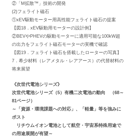
②「M拡散™」技術の開発
(2)フェライト磁石
①xEV駆動モーター用高性能フェライト磁石の提案
【図18．xEV駆動用モーターの設計例】
②BEVやPHEVの駆動モーターに適用可能な100kW超
の出力をフェライト磁石モーターの実機で確認
【図19．フェライト磁石を搭載したローターの写真】
7．希少材料（レアメタル・レアアース）の代替材料の
将来展望
《次世代電池シリーズ》
次世代電池シリーズ（5）有機二次電池の動向 （68～
81ページ）
～「資源・環境課題への対応」、「軽量」等を強みに
ポスト
リチウムイオン電池として航空・宇宙系特殊用途で
の用途展開が有望～