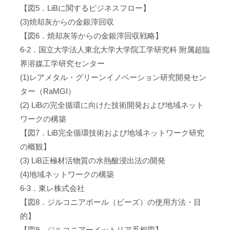
【図5．LiBに関するビジネスフロー】
(3)焼却灰からの金銀滓回収
【図6．焼却灰等からの金銀滓回収戦略】
6-2．国立大学法人東北大学大学院工学研究科 附属超臨
界溶媒工学研究センター
(1)レアメタル・グリーンイノベーション研究開発セン
ター（RaMGI）
(2) LiBの完全循環に向けた技術開発および地域ネット
ワークの構築
【図7．LiB完全循環技術および地域ネットワーク研究
の概観】
(3) LiB正極材活物質の水熱酸浸出法の開発
(4)地域ネットワークの構築
6-3．東レ株式会社
【図8．ジルコニアボール（ビーズ）の使用方法・目
的】
【図9．ジルコニアーイットリア系相図】