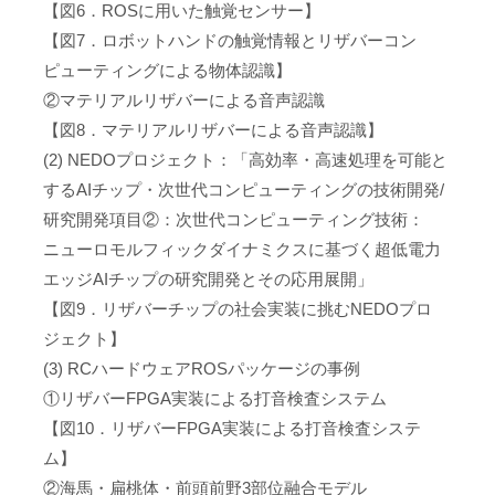
【図6．ROSに用いた触覚センサー】
【図7．ロボットハンドの触覚情報とリザバーコン
ピューティングによる物体認識】
②マテリアルリザバーによる音声認識
【図8．マテリアルリザバーによる音声認識】
(2) NEDOプロジェクト：「高効率・高速処理を可能と
するAIチップ・次世代コンピューティングの技術開発/
研究開発項目②：次世代コンピューティング技術：
ニューロモルフィックダイナミクスに基づく超低電力
エッジAIチップの研究開発とその応用展開」
【図9．リザバーチップの社会実装に挑むNEDOプロ
ジェクト】
(3) RCハードウェアROSパッケージの事例
①リザバーFPGA実装による打音検査システム
【図10．リザバーFPGA実装による打音検査システ
ム】
②海馬・扁桃体・前頭前野3部位融合モデル