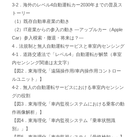
3-2．海外のレベル4自動運転カー2030年までの普及ス
トーリー
（1）既存自動車産業の動き
（2）IT産業からの参入の動き ―アップルカー（Apple
Car）参入模索・撤退・将来は？―
4．法規制と無人自動運転サービスと車室内センシング
4-1．道路交通法で「レベル4」自動運転が解禁（車室
内センシング関連は太文字）
【図2．東海理化「遠隔操作用/車内操作用コントロー
ルユニット」】
4-2．無人の自動運転サービスにおける車室内センシン
グの役割
【図3．東海理化「車内監視システムにおける乗客の動
作画像解析」】
【図4．東海理化「車内監視システム『乗車状態識
別』」】
【図5．東海理化「車内監視システム『骨格検知』」】