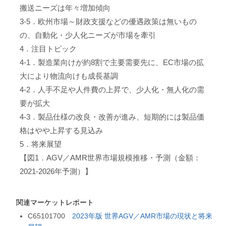
搬送ニーズは年々増加傾向
3-5．欧州市場～財政支援などの優遇政策は無いもの
の、自動化・少人化ニーズが市場を牽引
4．注目トピック
4-1．製造業向けが約8割で主要需要先に、EC市場の拡
大により物流向けも成長基調
4-2．人手不足や人件費の上昇で、少人化・無人化の需
要が拡大
4-3．製品仕様の改良・改善が進み、短期的には製品価
格はやや上昇する見込み
5．将来展望
【図1．AGV／AMR世界市場規模推移・予測（金額：
2021-2026年予測）】
関連マーケットレポート
C65101700
2023年版 世界AGV／AMR市場の現状と将来