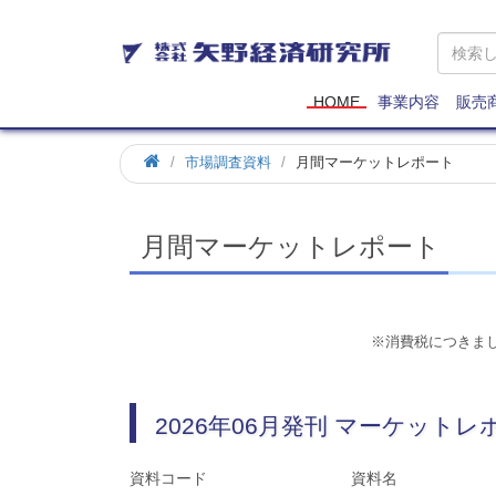
矢
野
経
済
HOME
事業内容
販売
研
究
市場調査資料
月間マーケットレポート
所
月間マーケットレポート
※消費税につきま
2026年06月発刊 マーケット
資料コード
資料名