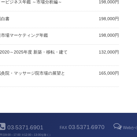
クタービジネス年鑑 ～市場分析編～
198,000円
場白書
198,000円
関連市場マーケティング年鑑
198,000円
020～2025年度 新築・移転・建て
132,000円
・鍼灸院・マッサージ院市場の展望と
165,000円
03
5371
6970
03
5371
6901
FAX
-
-
Web
-
-
平日9:00～17:00 ※12:00～13:00を除く）