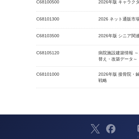
C68100500
2026年版 キャラ
C68101300
2026 ネット通販市
C68103500
2026年版 シニア
C68105120
病院施設建築情報 ～2
替え・改築データ～
C68101000
2026年版 接骨院
戦略
（