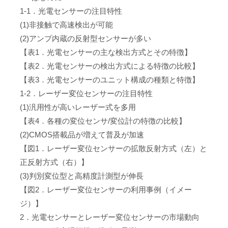
1-1．光電センサーの注目特性
(1)非接触で高速検出が可能
(2)アンプ内蔵の反射型センサーが多い
【表1．光電センサーの主な検出方式とその特徴】
【表2．光電センサーの検出方式による特徴の比較】
【表3．光電センサーのユニット構成の種類と特徴】
1-2．レーザー変位センサーの注目特性
(1)汎用性が高いレーザー式を多用
【表4．各種の変位センサ/変位計の特徴の比較】
(2)CMOS搭載品が増えて普及が加速
【図1．レーザー変位センサーの拡散反射方式（左）と
正反射方式（右）】
(3)判別変位型と高精度計測型が伸長
【図2．レーザー変位センサーの利用事例（イメー
ジ）】
2．光電センサーとレーザー変位センサーの市場動向