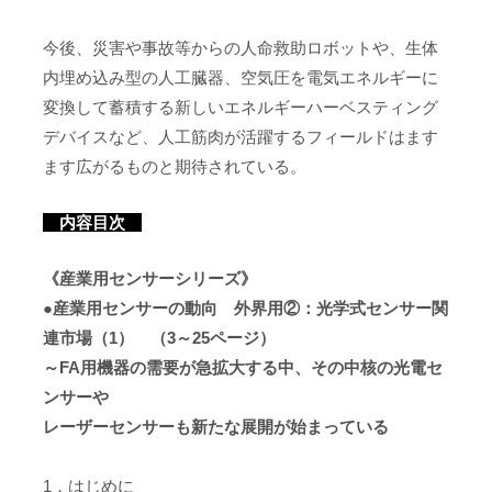
今後、災害や事故等からの人命救助ロボットや、生体
内埋め込み型の人工臓器、空気圧を電気エネルギーに
変換して蓄積する新しいエネルギーハーベスティング
デバイスなど、人工筋肉が活躍するフィールドはます
ます広がるものと期待されている。
内容目次
《産業用センサーシリーズ》
●産業用センサーの動向 外界用②：光学式センサー関
連市場（1） （3～25ページ）
～FA用機器の需要が急拡大する中、その中核の光電セ
ンサーや
レーザーセンサーも新たな展開が始まっている
1．はじめに