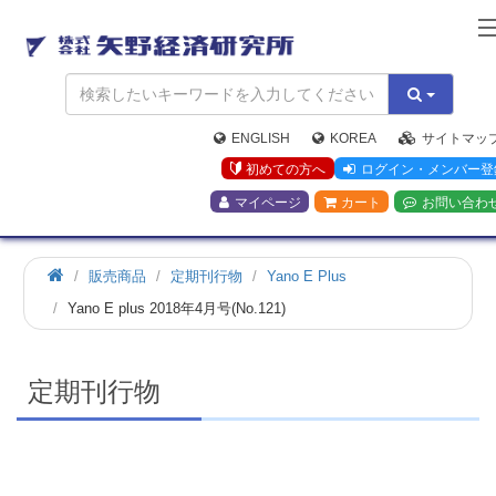
矢
野
経
済
研
究
ENGLISH
KOREA
サイトマッ
所
初めての方へ
ログイン・メンバー登
マイページ
カート
お問い合わ
ホ
販売商品
定期刊行物
Yano E Plus
ー
Yano E plus 2018年4月号(No.121)
ム
定期刊行物