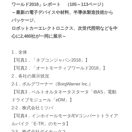
ワールド2018」レポート （105～113ページ）
～最新の電子デバイスや材料、半導体製造技術から
パッケージ、
ロボットカーエレクトロニクス、次世代照明などを中
心に2,480社が一同に展示～
1．全体
【写真1．「ネプコンジャパン2018」】
【写真2．「オートモーティブワールド2018」】
2．各社の展示状況
2-1．ボルグワーナー（BorgWarner Inc.）
【写真3．ベルトオルタネータスタータ「iBAS」電動
ドライブモジュール「eDM」】
2-2．株式会社ミツバ
【写真4．インホイールモータ/EVコンバートトライア
ルバイク「E-TR」のモータ】
2-3．株式会社ダイナックス