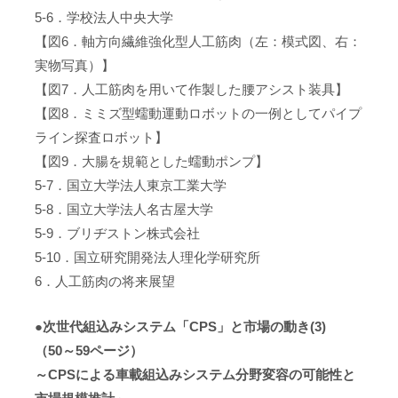
5-6．学校法人中央大学
【図6．軸方向繊維強化型人工筋肉（左：模式図、右：
実物写真）】
【図7．人工筋肉を用いて作製した腰アシスト装具】
【図8．ミミズ型蠕動運動ロボットの一例としてパイプ
ライン探査ロボット】
【図9．大腸を規範とした蠕動ポンプ】
5-7．国立大学法人東京工業大学
5-8．国立大学法人名古屋大学
5-9．ブリヂストン株式会社
5-10．国立研究開発法人理化学研究所
6．人工筋肉の将来展望
●次世代組込みシステム「CPS」と市場の動き(3)
（50～59ページ）
～CPSによる車載組込みシステム分野変容の可能性と