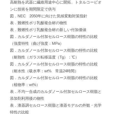
高耐熱を武器に繊維用途中心に開拓、トタルコービオ
ンに技術を期間限定で供与
図．NEC 2050年に向けた気候変動対策指針
表．難燃性ポリ乳酸複合材の物性
表．難燃性ポリ乳酸複合材の新しい付加価値
図．カルダノール付加セルロース樹脂の特性の比較
（強度特性（曲げ強度：MPa）
図．カルダノール付加セルロース樹脂の特性の比較
（耐熱性（ガラス転移温度（Tg）：℃）
図．カルダノール付加セルロース樹脂の特性の比較
（耐水性（吸水率：wt% 常温24時間）
図．カルダノール付加セルロース樹脂の特性の比較
（植物率：wt%）
表．不均一合成のカルダノール付加セルロース樹脂と
添加剤利用後の物性
表．漆器調セルロース樹脂と漆器モデルの外観・光学
特性の比較