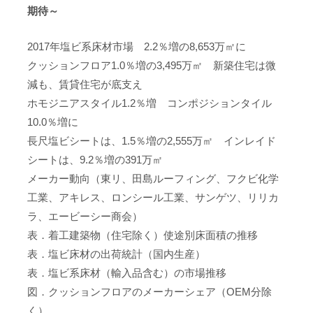
期待～
2017年塩ビ系床材市場 2.2％増の8,653万㎡に
クッションフロア1.0％増の3,495万㎡ 新築住宅は微
減も、賃貸住宅が底支え
ホモジニアスタイル1.2％増 コンポジションタイル
10.0％増に
長尺塩ビシートは、1.5％増の2,555万㎡ インレイド
シートは、9.2％増の391万㎡
メーカー動向（東リ、田島ルーフィング、フクビ化学
工業、アキレス、ロンシール工業、サンゲツ、リリカ
ラ、エービーシー商会）
表．着工建築物（住宅除く）使途別床面積の推移
表．塩ビ床材の出荷統計（国内生産）
表．塩ビ系床材（輸入品含む）の市場推移
図．クッションフロアのメーカーシェア（OEM分除
く）