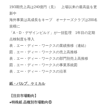
19/3期売上高は240億円（見） 上場以来の最高益を更
新中
海外事業は高成長をキープ オーナーズクラブは200名
規模に
「A・D・デザインビルド」が一括監理 1年目の定期
点検制度を導入
表．エー・ディー・ワークスの業績推移（連結）
図．エー・ディー・ワークスの売上高推移
表．エー・ディー・ワークスの部門別売上高推移
図．エー・ディー・ワークスの事業系統図
表．エー・ディー・ワークスの沿革
紙・パルプ、ケミカル
【注目市場動向】
●特殊紙 品種別市場動向⑥