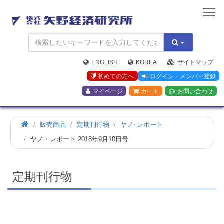
矢
野
経
済
研
究
ENGLISH
KOREA
サイトマップ
所
初めての方へ
ログイン・メンバー登録
マイページ
カート
お問い合わせ
ホ
販売商品
定期刊行物
ヤノ･レポート
ー
ヤノ・レポート 2018年9月10日号
ム
定期刊行物