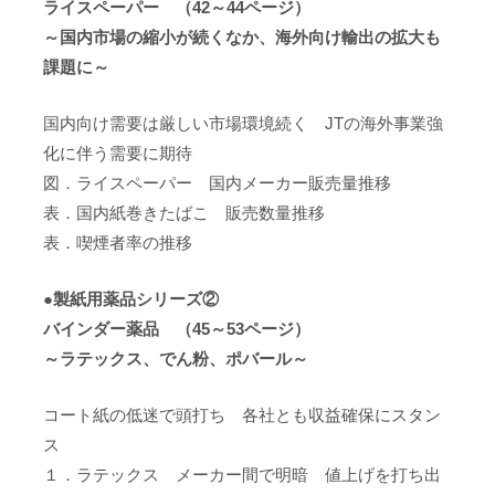
ライスペーパー （42～44ページ）
～国内市場の縮小が続くなか、海外向け輸出の拡大も
課題に～
国内向け需要は厳しい市場環境続く JTの海外事業強
化に伴う需要に期待
図．ライスペーパー 国内メーカー販売量推移
表．国内紙巻きたばこ 販売数量推移
表．喫煙者率の推移
●製紙用薬品シリーズ②
バインダー薬品 （45～53ページ）
～ラテックス、でん粉、ポバール～
コート紙の低迷で頭打ち 各社とも収益確保にスタン
ス
１．ラテックス メーカー間で明暗 値上げを打ち出