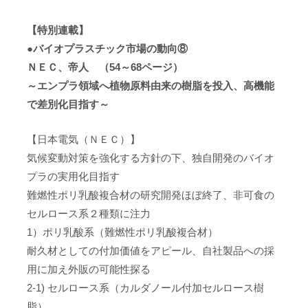
【特別連載】
●バイオプラスチック市場の動向⑧
ＮＥＣ、帝人 （54～68ページ）
～エンプラ領域へ植物原料由来の樹脂を投入、高機能
で差別化目指す～
【日本電気（ＮＥＣ）】
気候変動対策を強化する方針の下、独自開発のバイオ
プラの実用化目指す
難燃性ポリ乳酸複合材の研究開発ほぼ終了、非可食の
セルロース系２種類に注力
1）ポリ乳酸系（難燃性ポリ乳酸複合材）
耐久材としての付加価値をアピール、自社製品への採
用に加え外販の可能性探る
2-1) セルロース系（カルダノール付加セルロース樹
脂）