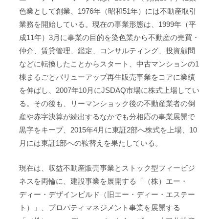
色業として創業、1976年（昭和51年）には不動産取引
業務を開始している。現在の事業形態は、1999年（平
成11年）3月に事業の目的を染色業から不動産の売買・
仲介、賃貸管理、鑑定、コンサルティング、投資顧問
などに転換したことからスタート、中古マンションの1
棟まるごとバリューアップ再生販売事業をコアに業績
を伸ばし、2007年10月にJSDAQ市場に株式上場してい
る。その後も、リーマンショック後の不動産業者の倒
産や赤字決算が続出するなかでも分相応の事業展開で
黒字をキープ、2015年4月に東証2部へ株式を上場、10
月には東証1部への鞍替えを果たしている。
現在は、収益不動産販売事業とストック型フィービジ
ネスを両輪に、建設事業を展開する「（株）エー・
ディー・デザインビルド（旧エー・ディー・エステー
ト）」、プロパティマネジメント事業を展開する