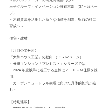
王子グループ・イノベーション推進本部 （37～52ペー
ジ）
～木質資源を活用した新たな価値を創造、収益の柱に
育成へ～
住宅・建材
【注目企業分析】
「大和ハウス工業」の動向 （53～62ページ）
～分譲マンション「プレミスト」シリーズでは、
2024 年度以降に着工する全棟にＺＥＨ－Ｍ仕様を採
用、
カーボンニュートラル実現に向けた具体的施策が進
む～
【特別連載】