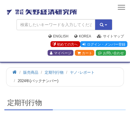
矢
野
経
済
研
究
ENGLISH
KOREA
サイトマップ
所
初めての方へ
ログイン・メンバー登録
マイページ
カート
お問い合わせ
ホ
販売商品
定期刊行物
ヤノ･レポート
ー
2024年(バックナンバー)
ム
定期刊行物