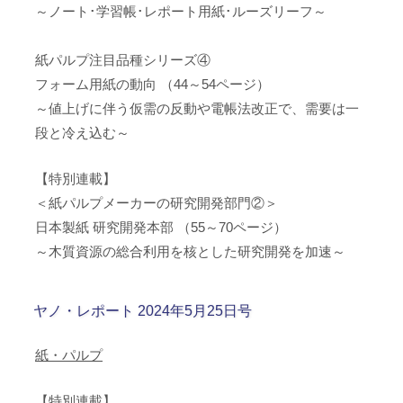
～ノート･学習帳･レポート用紙･ルーズリーフ～
紙パルプ注目品種シリーズ④
フォーム用紙の動向 （44～54ページ）
～値上げに伴う仮需の反動や電帳法改正で、需要は一
段と冷え込む～
【特別連載】
＜紙パルプメーカーの研究開発部門②＞
日本製紙 研究開発本部 （55～70ページ）
～木質資源の総合利用を核とした研究開発を加速～
ヤノ・レポート 2024年5月25日号
紙・パルプ
【特別連載】