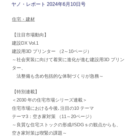
ヤノ・レポート 2024年6月10日号
住宅・建材
【注目市場動向】
建設DX Vol.1
建設用3D プリンター （2～10ページ）
～社会実装に向けて着実に進化が進む建設用3D プリン
ター、
法整備も含め包括的な体制づくりが急務～
【特別連載】
＜2030 年の住宅市場シリーズ連載＞
住宅市場における今後､注目の10 テーマ
テーマ3：空き家対策 （11～20ページ）
～良質な住宅ストックの形成//SDGｓの観点からも、
空き家対策は喫緊の課題～