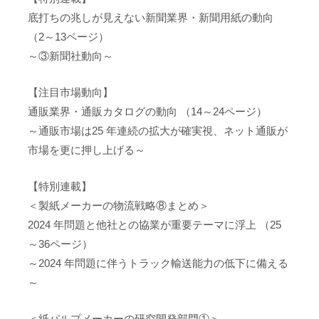
底打ちの兆しが見えない新聞業界・新聞用紙の動向
（2～13ページ）
～③新聞社動向～
【注目市場動向】
通販業界・通販カタログの動向 （14～24ページ）
～通販市場は25 年連続の拡大が確実視、ネット通販が
市場を更に押し上げる～
【特別連載】
＜製紙メーカーの物流戦略⑧まとめ＞
2024 年問題と他社との協業が重要テーマに浮上 （25
～36ページ）
～2024 年問題に伴うトラック輸送能力の低下に備える
～
＜紙パルプメーカーの研究開発部門①＞