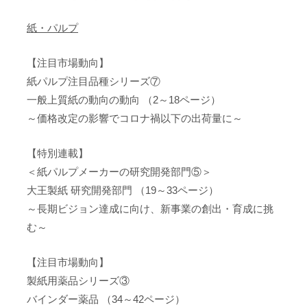
紙・パルプ
【注目市場動向】
紙パルプ注目品種シリーズ⑦
一般上質紙の動向の動向 （2～18ページ）
～価格改定の影響でコロナ禍以下の出荷量に～
【特別連載】
＜紙パルプメーカーの研究開発部門⑤＞
大王製紙 研究開発部門 （19～33ページ）
～長期ビジョン達成に向け、新事業の創出・育成に挑
む～
【注目市場動向】
製紙用薬品シリーズ③
バインダー薬品 （34～42ページ）