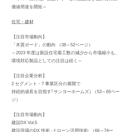
価値用途を開拓～
住宅・建材
【注目市場動向】
「木質ボード」の動向 （38～52ページ）
～2023 年度は新設住宅着工数の減少から市場縮小も、
環境対応製品としての注目は続く～
【注目企業分析】
2 セグメント・7 事業区分の展開で
持続的成長を目指す｢サンヨーホームズ｣ （53～65ペー
ジ）
【注目市場動向】
建設DX Vol.5
建設現場のDX 技術 -ドローン活用技術- （66～74ー