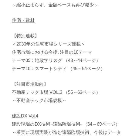
～縮小止まらず、金額ベースも再び減少～
住宅・建材
【特別連載】
＜2030年の住宅市場シリーズ連載＞
住宅市場における今後､注目の10テーマ
テーマ09：地政学リスク （43～44ページ）
テーマ10：スマートシティ （45～54ページ）
【注目市場動向】
不動産テック市場 VOL.3 （55～63ページ）
～不動産テック市場規模～
建設DX Vol.4
建設現場のDX技術 -遠隔臨場技術- （64～69ページ）
～着実に現場実装が進む遠隔臨場技術、今後はデータ