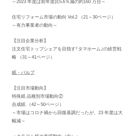
～2023 年度は前年度比5.6％減の約160 万台～
住宅リフォーム市場の動向 Vol.2 （21～30ページ）
～有力事業者の動向～
【注目企業分析】
注文住宅トップシェアを目指す｢タマホーム｣の経営戦
略 （31～41ページ）
紙・パルプ
【注目市場動向】
特殊紙 品種別市場動向②
合成紙 （42～50ページ）
～市場はコロナ禍から回復基調だったが、23 年度は大
幅減～