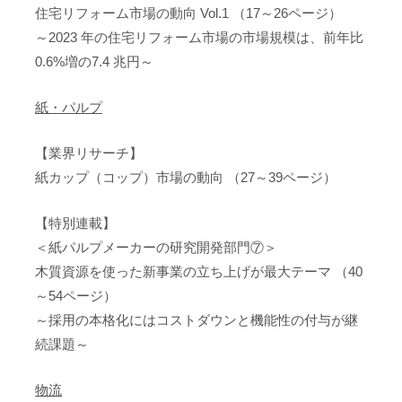
住宅リフォーム市場の動向 Vol.1 （17～26ページ）
～2023 年の住宅リフォーム市場の市場規模は、前年比
0.6%増の7.4 兆円～
紙・パルプ
【業界リサーチ】
紙カップ（コップ）市場の動向 （27～39ページ）
【特別連載】
＜紙パルプメーカーの研究開発部門⑦＞
木質資源を使った新事業の立ち上げが最大テーマ （40
～54ページ）
～採用の本格化にはコストダウンと機能性の付与が継
続課題～
物流