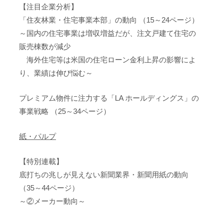
【注目企業分析】
「住友林業・住宅事業本部」の動向 （15～24ページ）
～国内の住宅事業は増収増益だが、注文戸建て住宅の
販売棟数が減少
海外住宅等は米国の住宅ローン金利上昇の影響によ
り、業績は伸び悩む～
プレミアム物件に注力する「LA ホールディングス」の
事業戦略 （25～34ページ）
紙・パルプ
【特別連載】
底打ちの兆しが見えない新聞業界・新聞用紙の動向
（35～44ページ）
～②メーカー動向～