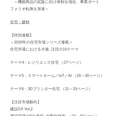
～機能商品の拡販に向け体制を強化、事業ポート
フォリオ転換を加速～
住宅・建材
【特別連載】
＜2030年の住宅市場シリーズ連載＞
住宅市場における今後､注目の10テーマ
テーマ4：レジリエンス住宅 （27ページ）
テーマ5：スマートホーム／IoT／AI （28～30ページ）
テーマ6：3Dプリンター住宅 （31～33ページ）
【注目市場動向】
建設DX Vol.2
建設現場のDX 技術 -自動化技術- （34～43ページ）