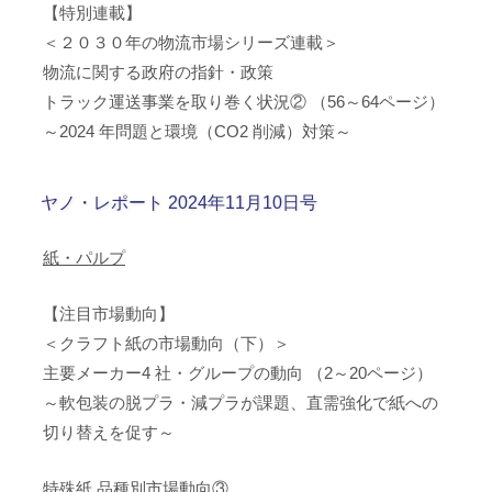
【特別連載】
＜２０３０年の物流市場シリーズ連載＞
物流に関する政府の指針・政策
トラック運送事業を取り巻く状況② （56～64ページ）
～2024 年問題と環境（CO2 削減）対策～
ヤノ・レポート 2024年11月10日号
紙・パルプ
【注目市場動向】
＜クラフト紙の市場動向（下）＞
主要メーカー4 社・グループの動向 （2～20ページ）
～軟包装の脱プラ・減プラが課題、直需強化で紙への
切り替えを促す～
特殊紙 品種別市場動向③