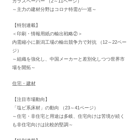
ガラスペーパー （2～11ページ）
～主力の建材分野はコロナ特需が一巡～
【特別連載】
＜印刷・情報用紙の輸出戦略②＞
内需縮小に新潟工場の輸出競争力で対抗 （12～22ペー
ジ）
～組織を強化し、中国メーカーと差別化しつつ世界市
場を開拓～
住宅・建材
【注目市場動向】
「塩ビ系床材」の動向 （23～41ページ）
～住宅・非住宅と用途は多岐、住宅向けは苦境が続く
も非住宅向けは比較的堅調～