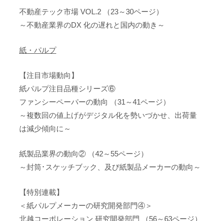
不動産テック市場 VOL.2 （23～30ページ）
～不動産業界のDX 化の遅れと国内の動き～
紙・パルプ
【注目市場動向】
紙パルプ注目品種シリーズ⑥
ファンシーペーパーの動向 （31～41ページ）
～複数回の値上げがデジタル化を勢いづかせ、出荷量
は減少傾向に～
紙製品業界の動向② （42～55ページ）
～封筒･スケッチブック、及び紙製品メーカーの動向～
【特別連載】
＜紙パルプメーカーの研究開発部門④＞
北越コーポレーション 研究開発部門 （56～63ページ）