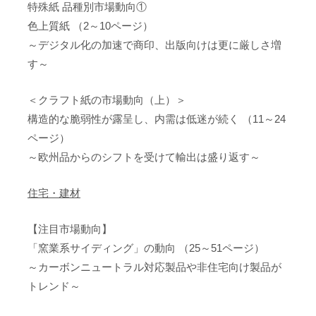
特殊紙 品種別市場動向①
色上質紙 （2～10ページ）
～デジタル化の加速で商印、出版向けは更に厳しさ増
す～
＜クラフト紙の市場動向（上）＞
構造的な脆弱性が露呈し、内需は低迷が続く （11～24
ページ）
～欧州品からのシフトを受けて輸出は盛り返す～
住宅・建材
【注目市場動向】
「窯業系サイディング」の動向 （25～51ページ）
～カーボンニュートラル対応製品や非住宅向け製品が
トレンド～