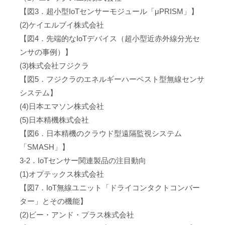
【図3．超小型IoTセンサーモジュール「μPRISM」】
(2)ケイエルブイ株式会社
【図4．先端的なIoTデバイス（超小型近赤外線分光セ
ンサの事例）】
(3)株式会社フジクラ
【図5．フジクラのエネルギーハーベスト型無線センサ
システム】
(4)日本エマソン株式会社
(5)日本精機株式会社
【図6．日本精機のクラウド型遠隔監視システム
「SMASH」】
3-2．IoTセンサー関連製品の注目動向
(1)オプテックス株式会社
【図7．IoT無線ユニット「ドライコンタクトコンバー
ター」とその機能】
(2)ビー・アンド・プラス株式会社