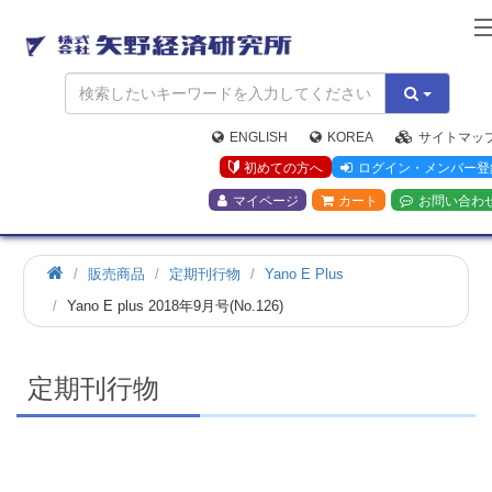
矢
野
経
済
研
究
ENGLISH
KOREA
サイトマッ
所
初めての方へ
ログイン・メンバー登
マイページ
カート
お問い合わ
ホ
販売商品
定期刊行物
Yano E Plus
ー
Yano E plus 2018年9月号(No.126)
ム
定期刊行物