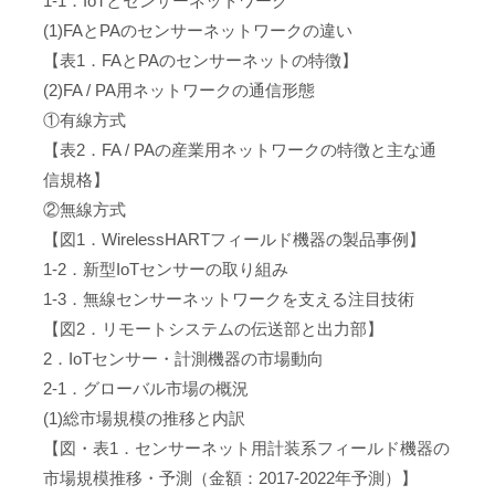
1-1．IoTとセンサーネットワーク
(1)FAとPAのセンサーネットワークの違い
【表1．FAとPAのセンサーネットの特徴】
(2)FA / PA用ネットワークの通信形態
①有線方式
【表2．FA / PAの産業用ネットワークの特徴と主な通
信規格】
②無線方式
【図1．WirelessHARTフィールド機器の製品事例】
1-2．新型IoTセンサーの取り組み
1-3．無線センサーネットワークを支える注目技術
【図2．リモートシステムの伝送部と出力部】
2．IoTセンサー・計測機器の市場動向
2-1．グローバル市場の概況
(1)総市場規模の推移と内訳
【図・表1．センサーネット用計装系フィールド機器の
市場規模推移・予測（金額：2017-2022年予測）】