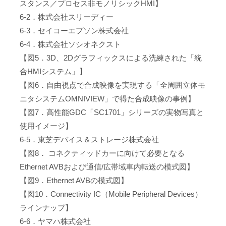
スタンス／プロセス非モノリシックHMI】
6-2．株式会社スリーディー
6-3．セイコーエプソン株式会社
6-4．株式会社ソシオネクスト
【図5．3D、2Dグラフィックスによる洗練された「統
合HMIシステム」】
【図6．自由視点で合成映像を実現する「全周囲立体モ
ニタシステムOMNIVIEW」で得た合成映像の事例】
【図7．高性能GDC「SC1701」シリーズの実物写真と
使用イメージ】
6-5．東芝デバイス＆ストレージ株式会社
【図8． コネクティッドカーに向けて必要となる
Ethernet AVBおよび通信/広帯域車内転送の模式図】
【図9．Ethernet AVBの模式図】
【図10．Connectivity IC（Mobile Peripheral Devices）
ラインナップ】
6-6．ヤマハ株式会社