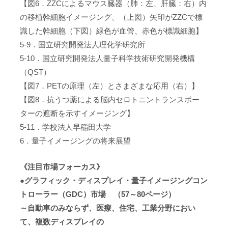
【図6．ZZCによるマウス臓器（肺：左、肝臓：右）内
の移植幹細胞イメージング、（上図）矢印がZZCで標
識した幹細胞（下図）緑色が血管、赤色が標識細胞】
5-9．国立研究開発法人理化学研究所
5-10．国立研究開発法人量子科学技術研究開発機構
（QST）
【図7．PETの原理（左）とさまざまな応用（右）】
【図8．抗うつ薬による脳内セロトニントランスポー
ターの遮断を示すイメージング】
5-11．学校法人早稲田大学
6．量子イメージングの将来展望
《注目市場フォーカス》
●グラフィック・ディスプレイ・量子イメージングコン
トローラー（GDC）市場 （57～80ページ）
～自動車のみならず、医療、住宅、工業分野におい
て、複数ディスプレイの