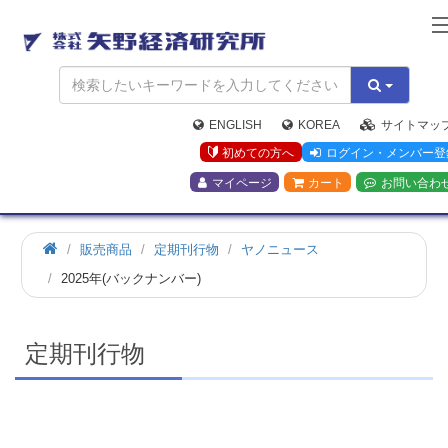
矢
野
経
済
研
究
ENGLISH
KOREA
サイトマッ
所
初めての方へ
ログイン・メンバー登
マイページ
カート
お問い合わ
ホ
販売商品
定期刊行物
ヤノニュース
ー
2025年(バックナンバー)
ム
定期刊行物