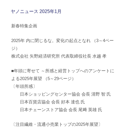
ヤノニュース 2025年1月
新春特集企画
2025年 内に閉じるな。変化の起点となれ （3～4ペー
ジ）
株式会社 矢野経済研究所 代表取締役社長 水越 孝
■年頭に寄せて ～所感と経営トップへのアンケートに
よる2025年展望 （5～29ページ）
〔年頭所感〕
日本ショッピングセンター協会 会長 清野 智 氏
日本百貨店協会 会長 好本 達也 氏
日本チェーンストア協会 会長 尾﨑 英雄 氏
〔注目繊維・流通小売業トップの2025年展望〕