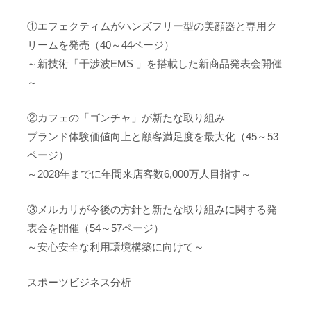
①エフェクティムがハンズフリー型の美顔器と専用ク
リームを発売（40～44ページ）
～新技術「干渉波EMS 」を搭載した新商品発表会開催
～
②カフェの「ゴンチャ」が新たな取り組み
ブランド体験価値向上と顧客満足度を最大化（45～53
ページ）
～2028年までに年間来店客数6,000万人目指す～
③メルカリが今後の方針と新たな取り組みに関する発
表会を開催（54～57ページ）
～安心安全な利用環境構築に向けて～
スポーツビジネス分析