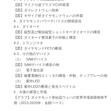
【図】マイクロ波プラズマCVD装置
【図】ダイレクトウェハ技術
【図】モザイク状ダイヤモンドウェハの作製
4．ダイヤモンドパワーデバイスの開発状況
4-1．ダイオード
【図】縦型及び擬似縦型ショットキーダイオードの構造
【図】ダイオード整流素子の外観と構造
4-2．トランジスタ
【図】ダイヤモンドFETの断面
4-3．その他のデバイス
（1） SAWデバイス
【図】SAWデバイス構造の例
（2） 電子放出源
【図】被覆電極付エミッタの構造・外観、チップアレーの例
（3） 紫外LED
【図】紫外LEDの断面と発光スペクトル
5．今後の展望と市場
【グラフ】ダイヤモンド単結晶ウェハの世界市場規模推移予
測（2013-2020年：金額ベース）