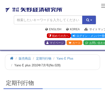
矢
野
経
済
研
究
ENGLISH
KOREA
サイトマッ
所
初めての方へ
ログイン・メンバー登
マイページ
カート
お問い合わ
ホ
販売商品
定期刊行物
Yano E Plus
ー
Yano E plus 2010年7月号(No.028)
ム
定期刊行物