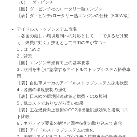
（8） ダ・ビンチ
【図】ダ・ビンチ社のロータリー熱エンジン
【表】ダ・ビンチ/ロータリー熱エンジンの仕様（500W級）
アイドルストップシステム市場
～各国の厳しい環境規制への対応として、「できるだけ安
く、燃費に効く」技術として白羽の矢が立つ～
1．はじめに
2．背景
【図】エンジン車燃費向上の基本要素
3．欧州を中心に急増するアイドルストップシステム搭載車
両
【表】自動車メーカのアイドルストップシステム採用状況
4．各国の環境規制の強化
【表】日米欧の環境関連政策と燃費・CO2規制
5．低コストでありながら高い効果
【表】主な燃費向上技術のCO2排出量削減効果と搭載コス
ト比較
6．ネガティブ要素の解消と回生技術の取り込みで進化
【図】アイドルストップシステムの進化
7．地域別アイドルストップシステム搭載車両の販売予測