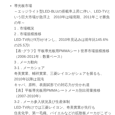
導光板市場
～エッジライト型LED-BLUの搭載率上昇に伴い、LED-TVと
いう巨大市場が急浮上 2010年は端境期、2011年こそ勝負
の年～
1．市場概況
2．市場規模推移
LED-TV向け9万tがオンし、2010年見込みは前年比145.6%
の25.5万t
【表･グラフ】平板導光板用PMMAシート世界市場規模推移
（2006-2011年：数量ベース）
3．メーカ動向
3-1．メーカシェア
奇美實業、輔祥實業、三菱レイヨンがシェアを握るも、
2010年以降は混沌
キャパ、原料、表面賦形での対応力が分かれ道
【表】平板導光板用PMMAシートメーカ別出荷量推移
（2007-2010年）
3-2．メーカ参入状況及び生産体制
LED-TV向けでは三菱レイヨン、奇美實業が先行も
住友化学、第一毛織、バイエルなどの拡散板メーカがこぞっ