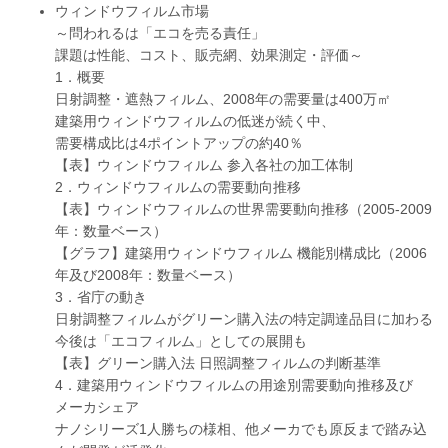
ウィンドウフィルム市場
～問われるは「エコを売る責任」
課題は性能、コスト、販売網、効果測定・評価～
1．概要
日射調整・遮熱フィルム、2008年の需要量は400万㎡
建築用ウィンドウフィルムの低迷が続く中、
需要構成比は4ポイントアップの約40％
【表】ウィンドウフィルム 参入各社の加工体制
2．ウィンドウフィルムの需要動向推移
【表】ウィンドウフィルムの世界需要動向推移（2005-2009
年：数量ベース）
【グラフ】建築用ウィンドウフィルム 機能別構成比（2006
年及び2008年：数量ベース）
3．省庁の動き
日射調整フィルムがグリーン購入法の特定調達品目に加わる
今後は「エコフィルム」としての展開も
【表】グリーン購入法 日照調整フィルムの判断基準
4．建築用ウィンドウフィルムの用途別需要動向推移及び
メーカシェア
ナノシリーズ1人勝ちの様相、他メーカでも原反まで踏み込