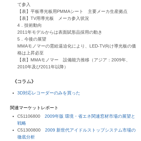
て参入
【表】平板導光板用PMMAシート 主要メーカ生産拠点
【表】TV用導光板 メーカ参入状況
4．技術動向
2011年モデルからは表面賦形品採用の動き
5．今後の展望
MMAモノマーの需給逼迫化により、LED-TV向け導光板の価
格は上昇必至
【表】MMAモノマー 設備能力推移（アジア：2009年、
2010年及び2011年以降）
《コラム》
3D対応レコーダーのみを買った
関連マーケットレポート
C51106800
2009年版 環境・省エネ関連窓材市場の展望と
戦略
C51300800
2009 新世代アイドルストップシステム市場の
徹底分析