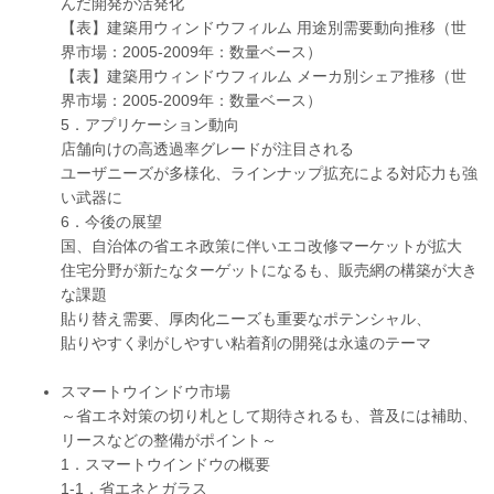
んだ開発が活発化
【表】建築用ウィンドウフィルム 用途別需要動向推移（世
界市場：2005-2009年：数量ベース）
【表】建築用ウィンドウフィルム メーカ別シェア推移（世
界市場：2005-2009年：数量ベース）
5．アプリケーション動向
店舗向けの高透過率グレードが注目される
ユーザニーズが多様化、ラインナップ拡充による対応力も強
い武器に
6．今後の展望
国、自治体の省エネ政策に伴いエコ改修マーケットが拡大
住宅分野が新たなターゲットになるも、販売網の構築が大き
な課題
貼り替え需要、厚肉化ニーズも重要なポテンシャル、
貼りやすく剥がしやすい粘着剤の開発は永遠のテーマ
スマートウインドウ市場
～省エネ対策の切り札として期待されるも、普及には補助、
リースなどの整備がポイント～
1．スマートウインドウの概要
1-1．省エネとガラス