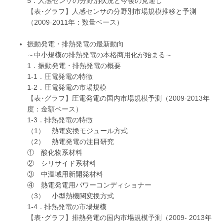
5．人感センサの分野別状況と今後の見通し
【表･グラフ】人感センサの分野別市場規模推移と予測
（2009-2011年：数量ベース）
振動発電・排熱発電の最新動向
～中小規模の排熱発電の本格商用化が始まる～
1．振動発電・排熱発電の概要
1-1．圧電発電の特徴
1-2．圧電発電の市場規模
【表･グラフ】圧電発電の国内市場規模予測（2009-2013年
度：金額ベース）
1-3．排熱発電の特徴
（1） 熱電変換モジュール方式
（2） 熱電発電の注目研究
① 酸化物系材料
② シリサイド系材料
③ 中温域用新開発材料
④ 熱電発電用パワーコンディショナー
（3） 小型熱機関変換方式
1-4．排熱発電の市場規模
【表･グラフ】排熱発電の国内市場規模予測（2009- 2013年