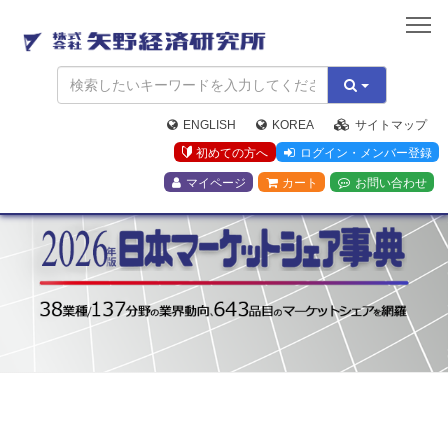
矢
野
経
ENGLISH
KOREA
サイトマップ
初めての方へ
ログイン・メンバー登録
済
マイページ
カート
お問い合わせ
研
究
所