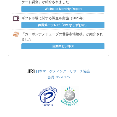
2026年版 AI・データ駆動型材料開発（MI）の市場と
分で、100の提案を生成 アイデアを“考える”時
ケート調査」が紹介されました
間を節約、“選ぶ”時代に
技術動向
Wellness Monthly Report
26/05/08
ハラール認証サービス開始記念ウェビナー開催
2026年版 小売業向け基幹システム市場の実態と展望
のお知らせ
ギフト市場に関する調査を実施（2025年）
2026 フィールドワーク支援ソリューション市場の実
静岡第一テレビ「every.しずおか」
態と展望 ～人手不足／高齢化を背景に、現場向け安
「カーボンナノチューブの世界市場規模」が紹介され
全対策でのデジタル活用が急拡大～
ました
2026年版 ペットビジネスマーケティング総覧
自動車ビジネス
2026 美容医療の展望と戦略 ～消費者調査編～
日本マーケティング・リサーチ協会
会員 No.20175