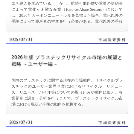
エネ導入を進めている。しかし、航続可能距離や重量の制約等
によって電化が困難な産業（Hard-to-Abate Sectors）において
は、2050年カーボンニュートラルを見据えた場合、電化以外の
手段によって脱炭素の推進を行う必要がある。電化以外の手段
としてすでに社会実装が開始しているSAF・バイオエタノー
ル・バイオディーゼル等は、足元で実施可能な脱炭素のアプロ
2026 / 07 / 31
ーチとして有力視されており、市場が立ち上がっている。
2026年版 プラスチックリサイクル市場の展望と
戦略 ～ユーザー編～
国内のプラスチックに関する現在の市場動向、リサイクルプラ
スチックのユーザー業界企業におけるリサイクル、リデュー
ス、リユース、バイオ等についての取り組みや動向に加え、各
業界別に調査・分析を行うことで、プラスチックリサイクル市
場における現状と今後の動向を把握する。
2026 / 07 / 31