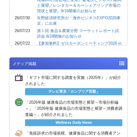
と展望／レンタカー＆カーシェアリング市場の
2026年版 臨床検査センター経営総鑑
現状と展望』9/16開催のお知らせ
2026年版 自動車向けカーボンニュートラル燃料市場
26/07/30
矢野経済研究所が「海外ビジネスEXPO2026東
京」に出展
の最新動向と将来展望
26/07/23
第１回 食品＆農業分野 マーケットレポート試
2026年版 電子マネー／コード決済市場の実態と展望
読会 8/28開催のお知らせ
26/07/22
【参加無料】ゼロカーボンミーティング2026 in
2026年版 家賃債務保証市場の実態と展望
諏訪 ～行動に必要な情報と考え方～ 8/17開催
2026年版 住まいと生活支援サービスの実態と将来展
のお知らせ
望
26/07/10
夏期休業のお知らせ 8/8～8/16
メディア掲載
26/07/08
近刊資料（2026年7月号）のご案内
2026年版 製パン用原材料・機能材市場の実態と将来
展望
「ギフト市場に関する調査を実施（2025年）」が紹介
26/07/03
講演会『日本産業の構造変化と成長市場』登壇
されました
のお知らせ
2026 企業向け研修サービス市場の実態と展望
26/07/01
ワッツセミナー『リアル産業におけるAXの実装
テレビ東京「カンブリア宮殿」
論／世界ヒューマノイドロボット市場とは？
2026年版 病院設備機器市場の現状と将来展望
2026年最新動向と将来予測／ペロブスカイト太
「2026年版 健康食品の市場実態と展望～市場分析編
2026 語学ビジネスの実態と展望
陽電池』8/31開催のお知らせ
～」「2026年版 健康食品の市場実態と展望～消費者調
査編～」が紹介されました
26/06/25
ライフサイエンス マーケットレポート試読会
2026年版 住宅産業白書（設備機器編）
満員御礼のお知らせ
Wellness Daily News
26/05/13
「AIでアイデアが出る！」 ビジネスアイデア
2026年版 住宅産業白書（建材編）
創出ツール 『AIDEL』 の提供開始 わずか30
「免疫訴求の市場規模、健康食品に関する消費者アン