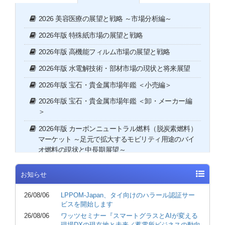
2026 美容医療の展望と戦略 ～市場分析編～
2026年版 特殊紙市場の展望と戦略
2026年版 高機能フィルム市場の展望と戦略
2026年版 水電解技術・部材市場の現状と将来展望
2026年版 宝石・貴金属市場年鑑 ＜小売編＞
2026年版 宝石・貴金属市場年鑑 ＜卸・メーカー編
＞
2026年版 カーボンニュートラル燃料（脱炭素燃料）
マーケット ～足元で拡大するモビリティ用途のバイ
オ燃料の現状と中長期展望～
2026年版 プラスチックリサイクル市場の展望と戦略
お知らせ
～ユーザー編～
2026年版 自動運転システムの可能性と将来展望
26/08/06
LPPOM-Japan、タイ向けのハラール認証サー
ビスを開始します
2026年版 人材ビジネス業界におけるAIの活用実態と
26/08/06
ワッツセミナー『スマートグラスとAIが変える
今後の可能性
現場DXの現在地と未来／蓄電所ビジネスの動向