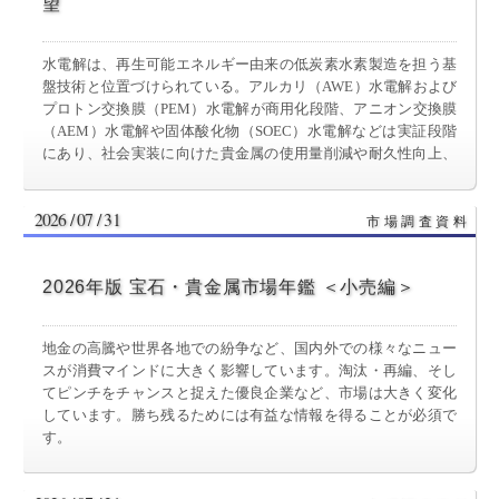
望
水電解は、再生可能エネルギー由来の低炭素水素製造を担う基
盤技術と位置づけられている。アルカリ（AWE）水電解および
プロトン交換膜（PEM）水電解が商用化段階、アニオン交換膜
（AEM）水電解や固体酸化物（SOEC）水電解などは実証段階
にあり、社会実装に向けた貴金属の使用量削減や耐久性向上、
変動電力への対応などの研究開発が進んでいる。
2026 / 07 / 31
2026年版 宝石・貴金属市場年鑑 ＜小売編＞
地金の高騰や世界各地での紛争など、国内外での様々なニュー
スが消費マインドに大きく影響しています。淘汰・再編、そし
てピンチをチャンスと捉えた優良企業など、市場は大きく変化
しています。勝ち残るためには有益な情報を得ることが必須で
す。