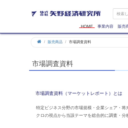
矢
野
経
済
HOME
事業内容
販売
研
究
ホ
販売商品
市場調査資料
所
ー
ム
市場調査資料
市場調査資料（マーケットレポート）とは
特定ビジネス分野の市場規模・企業シェア・将
クロの視点から当該テーマを総合的に調査・分析