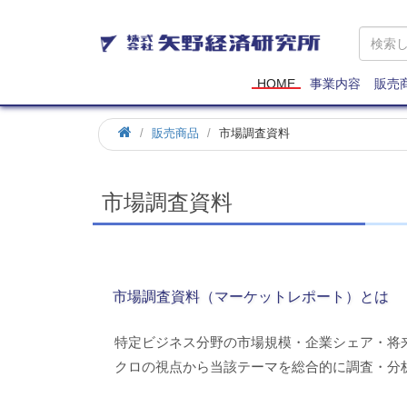
矢
野
経
済
HOME
事業内容
販売
研
究
ホ
販売商品
市場調査資料
所
ー
ム
市場調査資料
市場調査資料（マーケットレポート）とは
特定ビジネス分野の市場規模・企業シェア・将
クロの視点から当該テーマを総合的に調査・分析